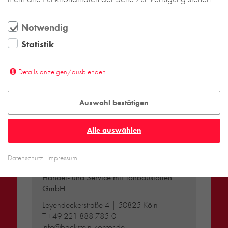
Notwendig
Statistik
Details anzeigen/ausblenden
Auswahl bestätigen
Alle auswählen
DEUTSCHLAND
Datenschutz
Impressum
Backstein-Kontor
Handel- und Service mit Tonbaustoffen
GmbH
Leyendeckerstraße 4 | 50825 Köln
T
+49 221 888 785-0
info@backstein-kontor.de