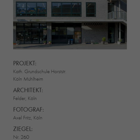
RE-USE-ZIEGEL
GLASUR-ZIEGEL
RE-USE-MÖRTEL
FASSADENPLANUNG (SCHWEIZ)
PRIVATKUNDEN
ÜBER UNS
BLOG
PROJEKT:
Kath. Grundschule Horststr.
Köln Mühlheim
ARCHITEKT:
Felder, Köln
FOTOGRAF:
Axel Fritz, Köln
ZIEGEL:
Nr. 260