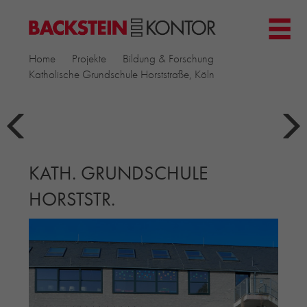
HOME
Home
Projekte
Bildung & Forschung
PROJEKTE
Katholische Grundschule Horststraße, Köln
GEWERBE & BÜRO
KIRCHEN
MEHRFAMILIENHÄUSER
MUSEEN
KATH. GRUNDSCHULE
EINFAMILIENHÄUSER
ÖFFENTLICHE BAUTEN
HORSTSTR.
BILDUNG & FORSCHUNG
PRODUKTE
▼
RIEMCHENKOLLEKTIONEN TONWERK
ALLGEMEINE RIEMCHENKOLLEKTIONEN
PETERSEN TEGL
RECYCLING-ZIEGEL