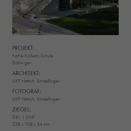
RE-USE-ZIEGEL
GLASUR-ZIEGEL
RE-USE-MÖRTEL
FASSADENPLANUNG (SCHWEIZ)
PRIVATKUNDEN
PROJEKT:
ÜBER UNS
Käthe-Kollwitz-Schule
BLOG
Böblingen
ARCHITEKT:
UKP Hettich, Sindelfingen
FOTOGRAF:
UKP Hettich, Sindelfingen
ZIEGEL:
D81 | DNF
228 x 108 x 54 mm