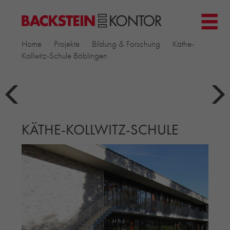
HOME
Home
Projekte
Bildung & Forschung
Käthe-
PROJEKTE
Kollwitz-Schule Böblingen
GEWERBE & BÜRO
KIRCHEN
MEHRFAMILIENHÄUSER
MUSEEN
KÄTHE-KOLLWITZ-SCHULE
EINFAMILIENHÄUSER
ÖFFENTLICHE BAUTEN
BILDUNG & FORSCHUNG
PRODUKTE
▼
RIEMCHENKOLLEKTIONEN TONWERK
ALLGEMEINE RIEMCHENKOLLEKTIONEN
PETERSEN TEGL
RECYCLING-ZIEGEL