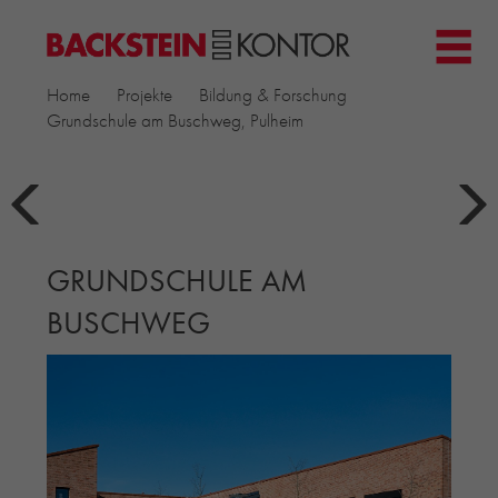
HOME
Home
Projekte
Bildung & Forschung
PROJEKTE
Grundschule am Buschweg, Pulheim
GEWERBE & BÜRO
KIRCHEN
MEHRFAMILIENHÄUSER
MUSEEN
GRUNDSCHULE AM
EINFAMILIENHÄUSER
ÖFFENTLICHE BAUTEN
BUSCHWEG
BILDUNG & FORSCHUNG
PRODUKTE
▼
RIEMCHENKOLLEKTIONEN TONWERK
ALLGEMEINE RIEMCHENKOLLEKTIONEN
PETERSEN TEGL
RECYCLING-ZIEGEL