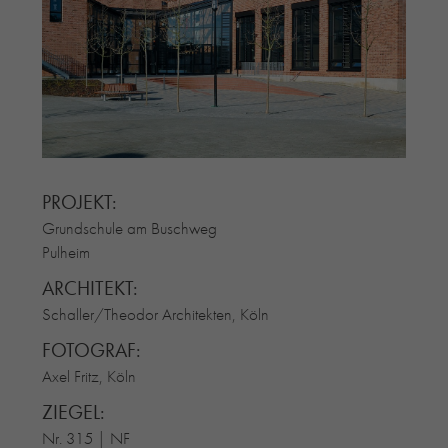
RE-USE-ZIEGEL
GLASUR-ZIEGEL
RE-USE-MÖRTEL
FASSADENPLANUNG (SCHWEIZ)
PRIVATKUNDEN
ÜBER UNS
BLOG
PROJEKT:
Grundschule am Buschweg
Pulheim
ARCHITEKT:
Schaller/Theodor Architekten, Köln
FOTOGRAF:
Axel Fritz, Köln
ZIEGEL:
Nr. 315 | NF