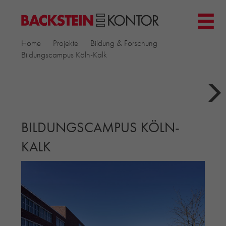
HOME
Home
Projekte
Bildung & Forschung
PROJEKTE
Bildungscampus Köln-Kalk
GEWERBE & BÜRO
KIRCHEN
MEHRFAMILIENHÄUSER
MUSEEN
BILDUNGSCAMPUS KÖLN-
EINFAMILIENHÄUSER
ÖFFENTLICHE BAUTEN
KALK
BILDUNG & FORSCHUNG
PRODUKTE
▼
RIEMCHENKOLLEKTIONEN TONWERK
ALLGEMEINE RIEMCHENKOLLEKTIONEN
PETERSEN TEGL
RECYCLING-ZIEGEL