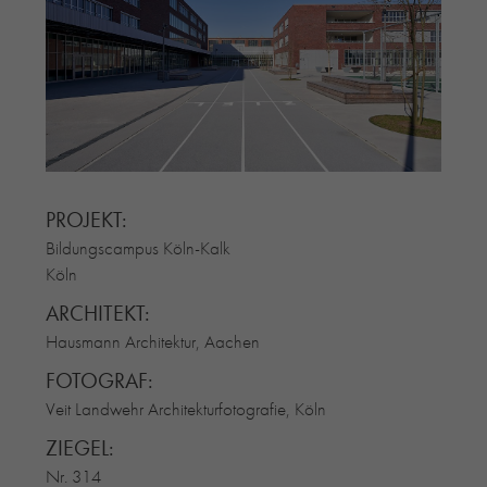
RE-USE-ZIEGEL
GLASUR-ZIEGEL
RE-USE-MÖRTEL
FASSADENPLANUNG (SCHWEIZ)
PRIVATKUNDEN
ÜBER UNS
BLOG
PROJEKT:
Bildungscampus Köln-Kalk
Köln
ARCHITEKT:
Hausmann Architektur, Aachen
FOTOGRAF:
Veit Landwehr Architekturfotografie, Köln
ZIEGEL:
Nr. 314