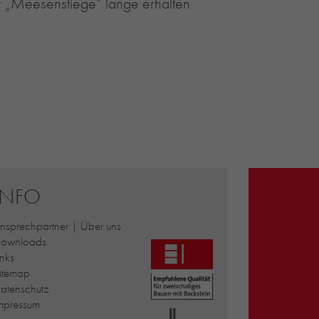
er „Meesenstiege“ lange erhalten
INFO
nsprechpartner | Über uns
ownloads
inks
itemap
atenschutz
mpressum