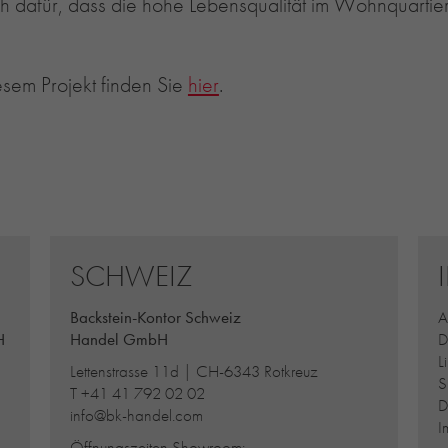
uch dafür, dass die hohe Lebensqualität im Wohnquarti
esem Projekt finden Sie
hier
.
SCHWEIZ
Backstein-Kontor Schweiz
A
H
Handel GmbH
D
L
Lettenstrasse 11d | CH-6343 Rotkreuz
S
T
+41 41 792 02 02
D
info@bk-handel.com
I
Öffnungszeiten Showroom: