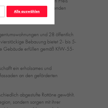
ss im Jahr 2008 einen ersten Preis
er um einen identitätsstiftenden
Alle auswählen
he Lebensqualität.
igentumswohnungen und 28 öffentlich
ierstöckige Bebauung bietet 2- bis 5-
 Alle Gebäude erfüllen gemäß KfW-55-
schafft ein erholsames und
rfassaden an den geförderten
chiedlich abgestufte Rottöne gewählt.
egion, sondern sorgen mit ihrer