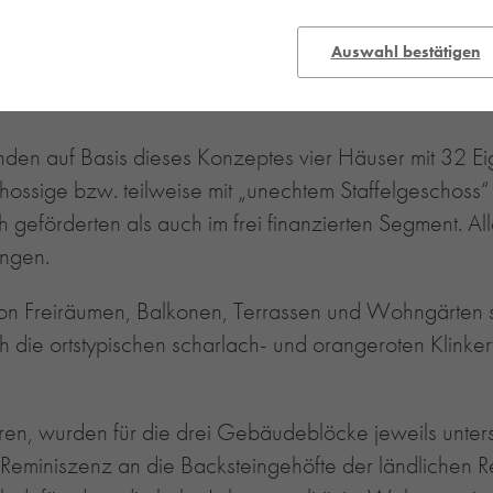
rfs für das Wohnquartier „Meesenstiege“, mit dem 3pa
en Quartier gruppieren sich unterschiedliche Wohnhäus
Auswahl bestätigen
utigkeit bieten dabei beste Voraussetzungen für eine ho
nden auf Basis dieses Konzeptes vier Häuser mit 32 E
ssige bzw. teilweise mit „unechtem Staffelgeschoss“ v
 geförderten als auch im frei finanzierten Segment.
ungen.
lt von Freiräumen, Balkonen, Terrassen und Wohngärten 
 die ortstypischen scharlach- und orangeroten Klinke
ren, wurden für die drei Gebäudeblöcke jeweils unters
e Reminiszenz an die Backsteingehöfte der ländlichen R