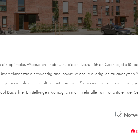
in optimales Webseiten-Erlebnis zu bieten. Dazu zählen Cookies, die für den
nternehmensziele notwendig sind, sowie solche, die lediglich zu anonymen St
eige personalisierter Inhalte genutzt werden. Sie können selbst entscheiden, 
auf Basis Ihrer Einstellungen womöglich nicht mehr alle Funktionalitäten der S
Notw
fte im Münsterland lassen nicht nur die Herzen von 
ohe Wohnqualität aus. Ein Nachbarschaftshof als mode