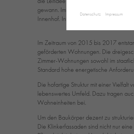
die Leitidee des städtebaulichen Entwu
gewann. Im überschaubar dimensioniert
Datenschutz
Impressum
Innenhof. Intimität und räumliche Einde
Im Zeitraum von 2015 bis 2017 entsta
geförderten Wohnungen. Die dreigescho
Zimmer-Wohnungen sowohl im staatlich
Standard hohe energetische Anforder
Die hofartige Struktur mit einer Vielfa
lebenswertes Umfeld. Dazu tragen auch
Wohneinheiten bei.
Um den Baukörper dezent zu strukturie
Die Klinkerfassaden sind nicht nur ein