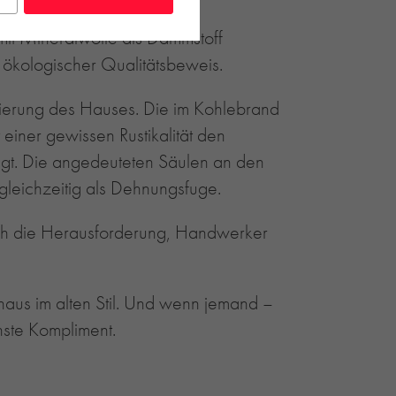
it Mineralwolle als Dämmstoff
 ökologischer Qualitätsbeweis.
ntierung des Hauses. Die im Kohlebrand
 einer gewissen Rustikalität den
egt. Die angedeuteten Säulen an den
gleichzeitig als Dehnungsfuge.
ch die Herausforderung, Handwerker
haus im alten Stil. Und wenn jemand –
önste Kompliment.