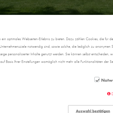
er liebt, aber trotz langer Suche kein passendes O
in optimales Webseiten-Erlebnis zu bieten. Dazu zählen Cookies, die für den
nternehmensziele notwendig sind, sowie solche, die lediglich zu anonymen St
st intensive Recherche. Gemeinsam mit dem Architekte
eige personalisierter Inhalte genutzt werden. Sie können selbst entscheiden, 
chen Stil. Inspiration lieferten dabei nicht nur Landh
auf Basis Ihrer Einstellungen womöglich nicht mehr alle Funktionalitäten der S
wurden alle Elemente zusammengetragen, die für das ei
Notw
r von Haus SF heraus: ein Fachwerkbau mit Holzständerw
 und mit typischen Stilelementen wie Friesen und Stich
hrt. Auch die einladende dunkelgrüne Haustür und die
rfahrenen Handwerker hergestellt.
Auswahl bestätigen