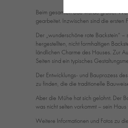
Beim gesamten Bau wurde großer Wert 
gearbeitet. Inzwischen sind die ersten
Der „wunderschöne rote Backstein“ – so
hergestellten, nicht formhaltigen Backst
ländlichen Charme des Hauses. Zur Au
Seiten sind ein typisches Gestaltungs
Der Entwicklungs- und Bauprozess de
zu finden, die die traditionelle Bauwe
Aber die Mühe hat sich gelohnt. Der Ba
was nicht selten vorkommt – sein Haus fü
Weitere Informationen und Fotos zu di