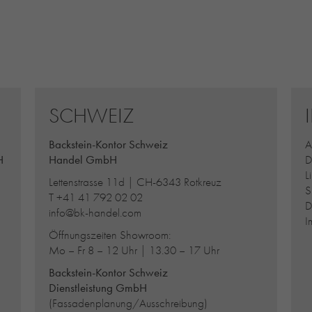
SCHWEIZ
Backstein-Kontor Schweiz
A
H
Handel GmbH
D
L
Lettenstrasse 11d | CH-6343 Rotkreuz
S
T
+41 41 792 02 02
D
info@bk-handel.com
I
Öffnungszeiten Showroom:
Mo – Fr 8 – 12 Uhr | 13.30 – 17 Uhr
Backstein-Kontor Schweiz
Dienstleistung GmbH
(Fassadenplanung/Ausschreibung)