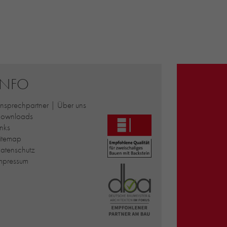
INFO
nsprechpartner | Über uns
ownloads
inks
itemap
atenschutz
mpressum