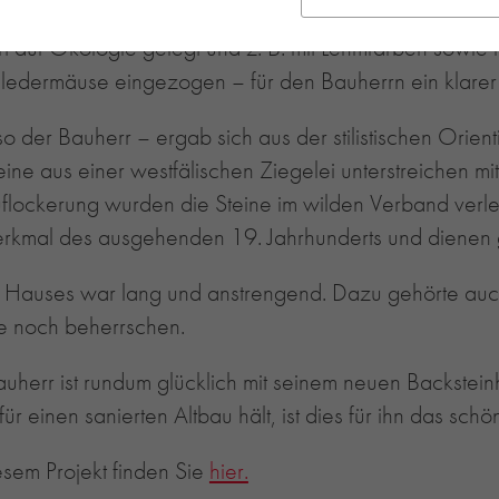
auf Ökologie gelegt und z. B. mit Lehmfarben sowie m
 Fledermäuse eingezogen – für den Bauherrn ein klarer
 der Bauherr – ergab sich aus der stilistischen Orie
eine aus einer westfälischen Ziegelei unterstreichen mit
flockerung wurden die Steine im wilden Verband verl
merkmal des ausgehenden 19. Jahrhunderts und dienen 
s Hauses war lang und anstrengend. Dazu gehörte au
ise noch beherrschen.
uherr ist rundum glücklich mit seinem neuen Backstein
r einen sanierten Altbau hält, ist dies für ihn das sch
esem Projekt finden Sie
hier.