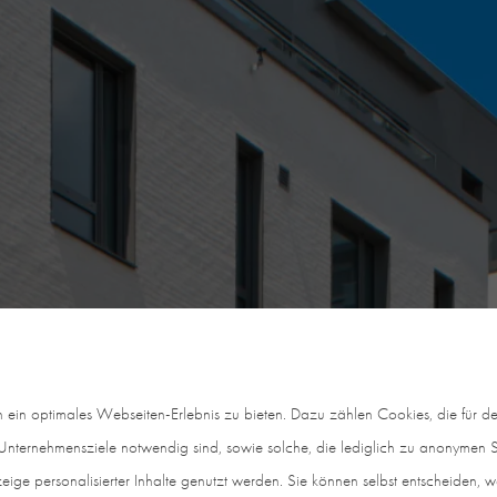
in optimales Webseiten-Erlebnis zu bieten. Dazu zählen Cookies, die für den
nternehmensziele notwendig sind, sowie solche, die lediglich zu anonymen St
eige personalisierter Inhalte genutzt werden. Sie können selbst entscheiden, 