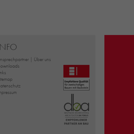
INFO
nsprechpartner | Über uns
ownloads
inks
itemap
atenschutz
mpressum