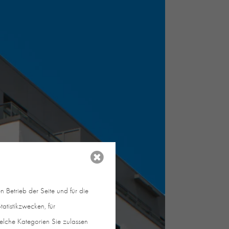
 Betrieb der Seite und für die
atistikzwecken, für
welche Kategorien Sie zulassen