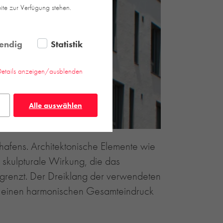
eite zur Verfügung stehen.
endig
Statistik
Details anzeigen/ausblenden
Alle auswählen
hafens. Architektonische Elemente wie
 skulpturale Wirkung, die das
grenzt. Der Dreiklang der verwendeten
et einen harmonischen Gesamteindruck