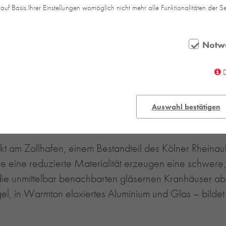
auf Basis Ihrer Einstellungen womöglich nicht mehr alle Funktionalitäten der S
Notw
Auswahl bestätigen
t am Zollhafen, einem Bestandteil des Kölner Rheinau
 eine reduzierte Materialität erzeugen eine schwere,
ie unmittelbar benachbarten gläsernen Kranhäuser ab
gel, in Warmton eloxiertes Aluminium und Glas – bild