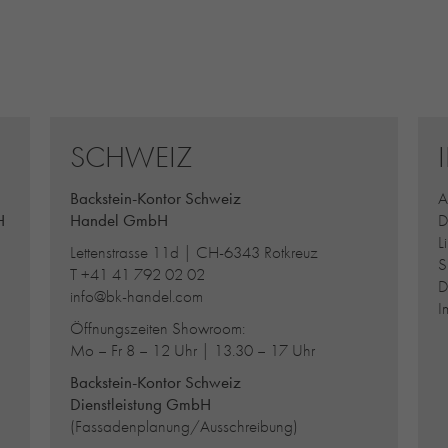
SCHWEIZ
Backstein-Kontor Schweiz
A
H
Handel GmbH
D
L
Lettenstrasse 11d | CH-6343 Rotkreuz
S
T
+41 41 792 02 02
D
info@bk-handel.com
I
Öffnungszeiten Showroom:
Mo – Fr 8 – 12 Uhr | 13.30 – 17 Uhr
Backstein-Kontor Schweiz
Dienstleistung GmbH
(Fassadenplanung/Ausschreibung)