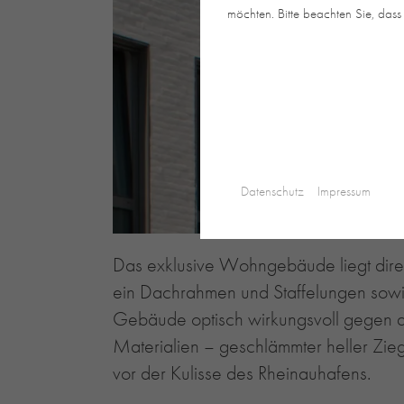
möchten. Bitte beachten Sie, dass 
Datenschutz
Impressum
Das exklusive Wohngebäude liegt direk
ein Dachrahmen und Staffelungen sowie
Gebäude optisch wirkungsvoll gegen d
Materialien – geschlämmter heller Zie
vor der Kulisse des Rheinauhafens.