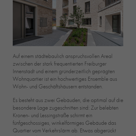
RE-USE-ZIEGEL
GLASUR-ZIEGEL
RE-USE-MÖRTEL
FASSADENPLANUNG (SCHWEIZ)
PRIVATKUNDEN
ÜBER UNS
Auf einem städtebaulich anspruchsvollen Areal
BLOG
zwischen der stark frequentierten Freiburger
Innenstadt und einem gründerzeitlich geprägten
Wohnquartier ist ein hochwertiges Ensemble aus
Wohn- und Geschäftshäusern entstanden.
Es besteht aus zwei Gebäuden, die optimal auf die
besondere Lage zugeschnitten sind: Zur belebten
Kronen- und Lessingstraße schirmt ein
fünfgeschossiges, winkelförmiges Gebäude das
Quartier vom Verkehrslärm ab. Etwas abgerückt