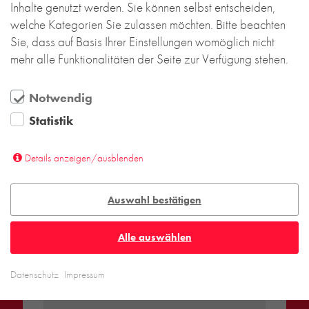
Inhalte genutzt werden. Sie können selbst entscheiden,
verkleidet, die das Ensemble optisch klar zu einer
welche Kategorien Sie zulassen möchten. Bitte beachten
Einheit verbindet.
Sie, dass auf Basis Ihrer Einstellungen womöglich nicht
mehr alle Funktionalitäten der Seite zur Verfügung stehen.
Ziel des kirchlichen Bauherrn war es, auf seinem
Areal eine qualitätvolle, nachhaltige und über
Notwendig
mehrere Generationen gut vermietbare Architektur
zu schaffen. Diesem Anspruch wird das neue
Statistik
Ensemble, auch dank der langlebigen,
hochwertigen Klinkerfassaden, mehr als gerecht.
Details anzeigen/ausblenden
Weitere Infos & Fotos finden Sie
hier
.
Auswahl bestätigen
Zum Blog
Alle auswählen
Datenschutz
Impressum