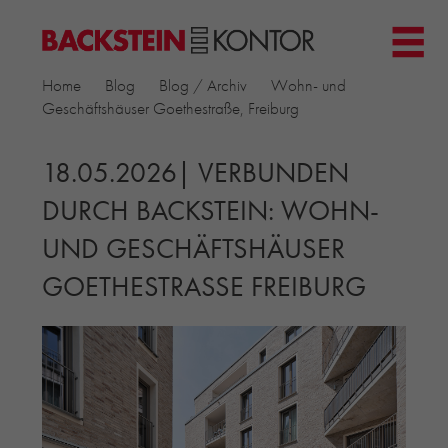
HOME
Home
Blog
Blog / Archiv
Wohn- und
PROJEKTE
Geschäftshäuser Goethestraße, Freiburg
▼
GEWERBE & BÜRO
KIRCHEN
18.05.2026| VERBUNDEN
MEHRFAMILIENHÄUSER
DURCH BACKSTEIN: WOHN-
MUSEEN
UND GESCHÄFTSHÄUSER
EINFAMILIENHÄUSER
ÖFFENTLICHE BAUTEN
GOETHESTRASSE FREIBURG
BILDUNG & FORSCHUNG
PRODUKTE
▼
RIEMCHENKOLLEKTIONEN TONWERK
ALLGEMEINE RIEMCHENKOLLEKTIONEN
PETERSEN TEGL
RECYCLING-ZIEGEL