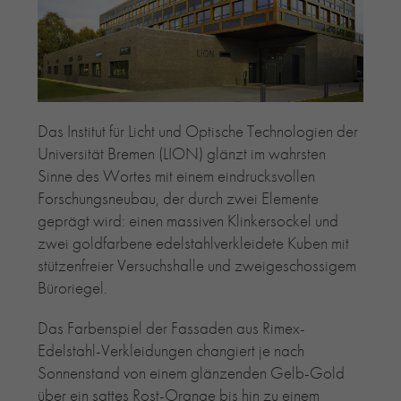
RE-USE-ZIEGEL
GLASUR-ZIEGEL
RE-USE-MÖRTEL
FASSADENPLANUNG (SCHWEIZ)
PRIVATKUNDEN
Das Institut für Licht und Optische Technologien der
ÜBER UNS
Universität Bremen (LION) glänzt im wahrsten
BLOG
Sinne des Wortes mit einem eindrucksvollen
Forschungsneubau, der durch zwei Elemente
geprägt wird: einen massiven Klinkersockel und
zwei goldfarbene edelstahlverkleidete Kuben mit
stützenfreier Versuchshalle und zweigeschossigem
Büroriegel.
Das Farbenspiel der Fassaden aus Rimex-
Edelstahl-Verkleidungen changiert je nach
Sonnenstand von einem glänzenden Gelb-Gold
über ein sattes Rost-Orange bis hin zu einem