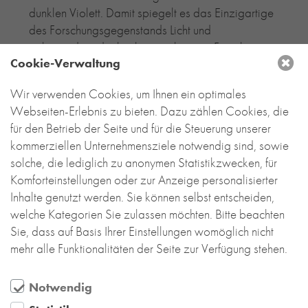
dunklen Violett. Damit spiegelt es das Einzigartige
des Forschungsgegenstands Licht und
insbesondere der hochspezialisierten Forschung
Cookie-Verwaltung
und Entwicklung von Laserstrahltechniken wider.
Wir verwenden Cookies, um Ihnen ein optimales
Das klinkerverkleidete Sockelgeschoss nimmt
Webseiten-Erlebnis zu bieten. Dazu zählen Cookies, die
Nebenräume der Versuchshalle, öffentliche
für den Betrieb der Seite und für die Steuerung unserer
Seminarflächen und das Foyer auf. Mit dieser
kommerziellen Unternehmensziele notwendig sind, sowie
Struktur folgen die Architekten von ksg ihrem
solche, die lediglich zu anonymen Statistikzwecken, für
bewährten architektonischen Konzept für
Komforteinstellungen oder zur Anzeige personalisierter
Forschungsbauten, bei dem sich innere
Inhalte genutzt werden. Sie können selbst entscheiden,
Organisation und Gegenstand der
welche Kategorien Sie zulassen möchten. Bitte beachten
Forschungsarbeit in der Fassadengestaltung
Sie, dass auf Basis Ihrer Einstellungen womöglich nicht
abzeichnen. In diesem Ensemble nimmt das
mehr alle Funktionalitäten der Seite zur Verfügung stehen.
Ziegelmauerwerk eine zurückhaltende, tragende
Nebenrolle ein und stellt gleichzeitig eine
Verbindung zu den umliegenden Gebäuden her.
Notwendig