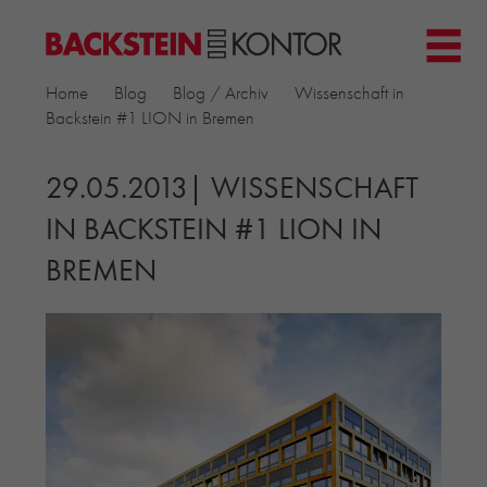
HOME
Home
Blog
Blog / Archiv
Wissenschaft in
PROJEKTE
Backstein #1 LION in Bremen
▼
GEWERBE & BÜRO
KIRCHEN
29.05.2013| WISSENSCHAFT
MEHRFAMILIENHÄUSER
IN BACKSTEIN #1 LION IN
MUSEEN
BREMEN
EINFAMILIENHÄUSER
ÖFFENTLICHE BAUTEN
BILDUNG & FORSCHUNG
PRODUKTE
▼
RIEMCHENKOLLEKTIONEN TONWERK
ALLGEMEINE RIEMCHENKOLLEKTIONEN
PETERSEN TEGL
RECYCLING-ZIEGEL