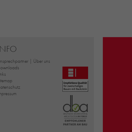
INFO
nsprechpartner | Über uns
ownloads
inks
itemap
atenschutz
mpressum