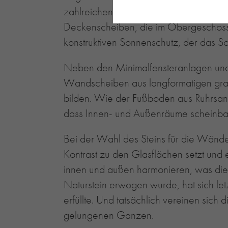
zahlreichen Durchblicken wünschten. 
Deckenscheiben, die im Obergeschoss
konstruktiven Sonnenschutz, der das S
Neben den Minimalfensteranlagen und 
Wandscheiben aus langformatigen grau
bilden. Wie der Fußboden aus Ruhrsand
dass Innen- und Außenräume scheinbar 
Bei der Wahl des Steins für die Wände 
Kontrast zu den Glasflächen setzt und 
innen und außen harmonieren, was di
Naturstein erwogen wurde, hat sich let
erfüllte. Und tatsächlich vereinen si
gelungenen Ganzen.