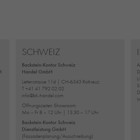
SCHWEIZ
Backstein-Kontor Schweiz
A
H
Handel GmbH
D
L
Lettenstrasse 11d | CH-6343 Rotkreuz
S
T
+41 41 792 02 02
D
info@bk-handel.com
I
Öffnungszeiten Showroom:
Mo – Fr 8 – 12 Uhr | 13.30 – 17 Uhr
Backstein-Kontor Schweiz
Dienstleistung GmbH
(Fassadenplanung/Ausschreibung)