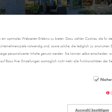
in optimales Webseiten-Erlebnis zu bieten. Dazu zählen Cookies, die für den
nternehmensziele notwendig sind, sowie solche, die lediglich zu anonymen St
eige personalisierter Inhalte genutzt werden. Sie können selbst entscheiden, 
auf Basis Ihrer Einstellungen womöglich nicht mehr alle Funktionalitäten der S
Notw
ersicher auf einem sechs Meter hohen Hochdeich, Aus
 im Vorgarten – was sich liest wie eine Wunschliste f
 es verständlich, dass sich die Bauherren ein transpar
Auswahl bestätigen