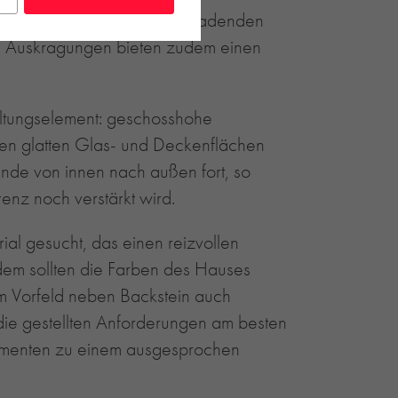
felgeschoss mit rundum ausladenden
n Auskragungen bieten zudem einen
ltungselement: geschosshohe
den glatten Glas- und Deckenflächen
nde von innen nach außen fort, so
nz noch verstärkt wird.
al gesucht, das einen reizvollen
udem sollten die Farben des Hauses
 Vorfeld neben Backstein auch
 die gestellten Anforderungen am besten
Elementen zu einem ausgesprochen