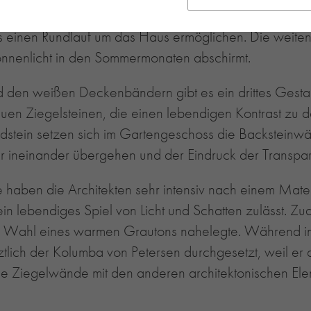
Das Wohnhaus besteht aus einem Voll- und einem Staf
 einen Rundlauf um das Haus ermöglichen. Die weite
onnenlicht in den Sommermonaten abschirmt.
den weißen Deckenbändern gibt es ein drittes Gesta
en Ziegelsteinen, die einen lebendigen Kontrast zu 
stein setzen sich im Gartengeschoss die Backsteinwä
ineinander übergehen und der Eindruck der Transpare
haben die Architekten sehr intensiv nach einem Materi
ein lebendiges Spiel von Licht und Schatten zulässt. Z
e Wahl eines warmen Grautons nahelegte. Während im
ztlich der Kolumba von Petersen durchgesetzt, weil er
ch die Ziegelwände mit den anderen architektonischen 