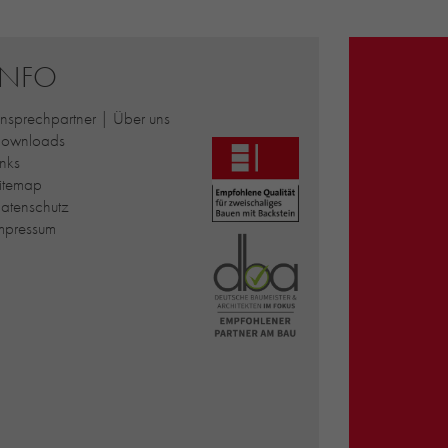
INFO
nsprechpartner | Über uns
ownloads
inks
itemap
atenschutz
mpressum