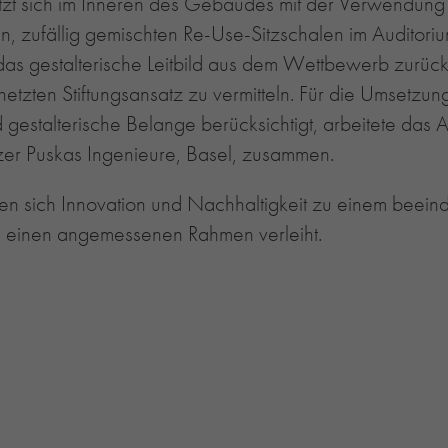
etzt sich im Inneren des Gebäudes mit der Verwendun
ufällig gemischten Re-Use-Sitzschalen im Auditorium f
das gestalterische Leitbild aus dem Wettbewerb zurüc
etzten Stiftungsansatz zu vermitteln. Für die Umsetzung
 gestalterische Belange berücksichtigt, arbeitete das A
er Puskas Ingenieure, Basel, zusammen.
nen sich Innovation und Nachhaltigkeit zu einem beei
g einen angemessenen Rahmen verleiht.