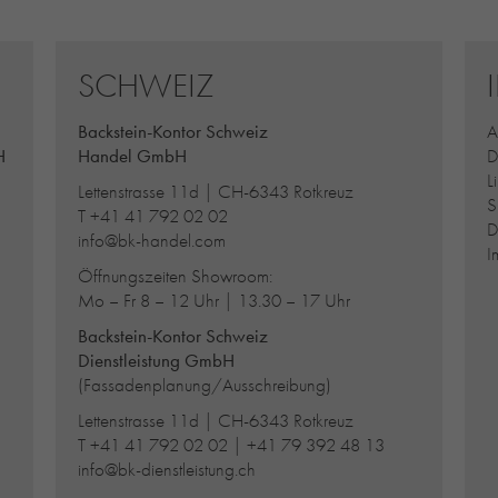
SCHWEIZ
Backstein-Kontor Schweiz
A
H
Handel GmbH
D
L
Lettenstrasse 11d | CH-6343 Rotkreuz
S
T
+41 41 792 02 02
D
info@bk-handel.com
I
Öffnungszeiten Showroom:
Mo – Fr 8 – 12 Uhr | 13.30 – 17 Uhr
Backstein-Kontor Schweiz
Dienstleistung GmbH
(Fassadenplanung/Ausschreibung)
Lettenstrasse 11d | CH-6343 Rotkreuz
T
+41 41 792 02 02
|
+41 79 392 48 13
info@bk-dienstleistung.ch