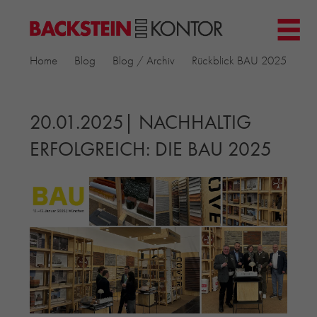
HOME
Home
Blog
Blog / Archiv
Rückblick BAU 2025
PROJEKTE
▼
GEWERBE & BÜRO
KIRCHEN
20.01.2025| NACHHALTIG
MEHRFAMILIENHÄUSER
ERFOLGREICH: DIE BAU 2025
MUSEEN
EINFAMILIENHÄUSER
ÖFFENTLICHE BAUTEN
BILDUNG & FORSCHUNG
PRODUKTE
▼
RIEMCHENKOLLEKTIONEN TONWERK
ALLGEMEINE RIEMCHENKOLLEKTIONEN
PETERSEN TEGL
RECYCLING-ZIEGEL