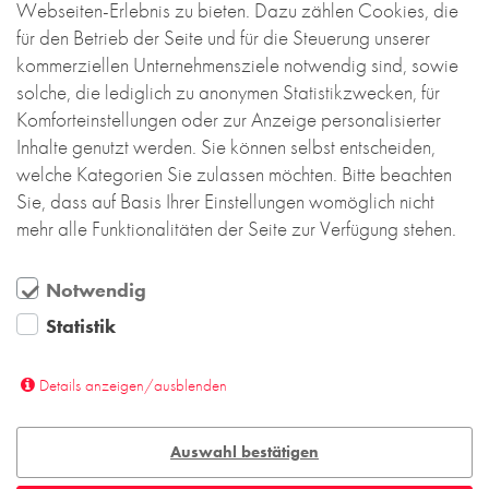
Webseiten-Erlebnis zu bieten. Dazu zählen Cookies, die
Interesse und die zahlreichen guten Gespräche.
für den Betrieb der Seite und für die Steuerung unserer
Wir freuen uns schon auf die nächste BAU in
kommerziellen Unternehmensziele notwendig sind, sowie
München.
solche, die lediglich zu anonymen Statistikzwecken, für
Zum Blog
Komforteinstellungen oder zur Anzeige personalisierter
Inhalte genutzt werden. Sie können selbst entscheiden,
welche Kategorien Sie zulassen möchten. Bitte beachten
Sie, dass auf Basis Ihrer Einstellungen womöglich nicht
mehr alle Funktionalitäten der Seite zur Verfügung stehen.
DEUTSCHLAND
Notwendig
Statistik
Backstein-Kontor
Handel- und Service mit Tonbaustoffen
GmbH
Details anzeigen/ausblenden
Leyendeckerstraße 4 | 50825 Köln
T
+49 221 888 785-0
Auswahl bestätigen
info@backstein-kontor.de