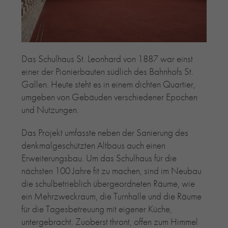
RE-USE-ZIEGEL
GLASUR-ZIEGEL
RE-USE-MÖRTEL
FASSADENPLANUNG (SCHWEIZ)
Das Schulhaus St. Leonhard von 1887 war einst
PRIVATKUNDEN
einer der Pionierbauten südlich des Bahnhofs St.
Gallen. Heute steht es in einem dichten Quartier,
ÜBER UNS
umgeben von Gebäuden verschiedener Epochen
BLOG
und Nutzungen.
Das Projekt umfasste neben der Sanierung des
denkmalgeschützten Altbaus auch einen
Erweiterungsbau. Um das Schulhaus für die
nächsten 100 Jahre fit zu machen, sind im Neubau
die schulbetrieblich übergeordneten Räume, wie
ein Mehrzweckraum, die Turnhalle und die Räume
für die Tagesbetreuung mit eigener Küche,
untergebracht. Zuoberst thront, offen zum Himmel