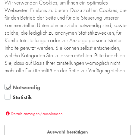
Wir verwenden Cookies, um Ihnen ein optimales
den farblich changierenden dänischen Ziegeln
Webseiten-Erlebnis zu bieten. Dazu zählen Cookies, die
resultiert, sondern auch aus dem kreativen Umgang
für den Betrieb der Seite und für die Steuerung unserer
mit den Steinen.
kommerziellen Unternehmensziele notwendig sind, sowie
solche, die lediglich zu anonymen Statistikzwecken, für
Die ohne Dehnungsfuge verlegten Ziegel gliedern
Komforteinstellungen oder zur Anzeige personalisierter
das Gebäude durch unterschiedliche Muster.
Inhalte genutzt werden. Sie können selbst entscheiden,
Besonders luftig wirkt ganz oben die Ziegel-
welche Kategorien Sie zulassen möchten. Bitte beachten
Lochfassade rund um das Außenspielfeld, bei der
Sie, dass auf Basis Ihrer Einstellungen womöglich nicht
Sonderformate zum Einsatz kommen.
mehr alle Funktionalitäten der Seite zur Verfügung stehen.
Besondere Aufmerksamkeit verdient das
einzigartige Ziegelparkett im Innenbereich. Es
Notwendig
besteht aus demselben Material wie das Pflaster
Statistik
im Innenhof, ist jedoch geschliffen. Dadurch erhält
der Boden einen modernen, filigranen Charakter,
Details anzeigen/ausblenden
der perfekt mit dem Sichtbeton und den anderen
Innenraummaterialien harmoniert.
Auswahl bestätigen