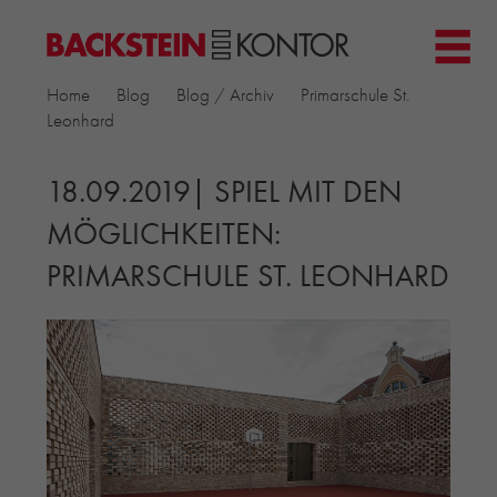
HOME
Home
Blog
Blog / Archiv
Primarschule St.
PROJEKTE
Leonhard
▼
GEWERBE & BÜRO
KIRCHEN
18.09.2019| SPIEL MIT DEN
MEHRFAMILIENHÄUSER
MÖGLICHKEITEN:
MUSEEN
PRIMARSCHULE ST. LEONHARD
EINFAMILIENHÄUSER
ÖFFENTLICHE BAUTEN
BILDUNG & FORSCHUNG
PRODUKTE
▼
RIEMCHENKOLLEKTIONEN TONWERK
ALLGEMEINE RIEMCHENKOLLEKTIONEN
PETERSEN TEGL
RECYCLING-ZIEGEL