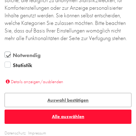
solche, die lediglich zu anonymen Statistikzwecken, für
und Grünflächen erzeugen eine unaufdringliche
Komforteinstellungen oder zur Anzeige personalisierter
Atmosphäre der Gastfreundlichkeit und
Inhalte genutzt werden. Sie können selbst entscheiden,
Zugangsoffenheit für jedermann. Diese Anmutung
welche Kategorien Sie zulassen möchten. Bitte beachten
setzt sich im lichtdurchfluteten Innenbereich fort, in
Sie, dass auf Basis Ihrer Einstellungen womöglich nicht
dem sich die helle Ziegelstruktur wiederholt,
mehr alle Funktionalitäten der Seite zur Verfügung stehen.
ergänzt durch Naturmaterialien wie Holz und
Stein.
Notwendig
Statistik
Das Pfarrzentrum St. Rochus demonstriert, wie
Backstein klare, strenge Formen unterstreicht und
Details anzeigen/ausblenden
gleichzeitig zugänglicher und lebendiger macht.
Auswahl bestätigen
Weitere Fotos und Informationen zu diesem Projekt
Alle auswählen
finden Sie
hier
.
Datenschutz
Impressum