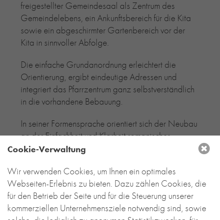
freigestellter Gemeindesaal als Zentrum des
Gemeindelebens, ein Ankunftsbereich für die Kita
sowie ein abgeschirmter Gartenbereich vor der
Kita in sinnvoller Abfolge.
Die einfache Grundanordnung erleichtert die
Orientierung, ergibt eindeutige Adressen und
integriert das Pfarrzentrum ganz selbstverständlich
in die vorhandene Bebauung.
In seiner Formensprache orientiert sich der Neubau
an der Einfachheit und Klarheit romanischer
Klosterbauten. Er definiert zurückhaltend und
Cookie-Verwaltung
selbstbewusst einen Ort, der das
Wir verwenden Cookies, um Ihnen ein optimales
Zusammenkommen der Pfarrgemeinde
Webseiten-Erlebnis zu bieten. Dazu zählen Cookies, die
selbstverständlich und einfach ermöglicht.
für den Betrieb der Seite und für die Steuerung unserer
Eine helle, beige-graue Ziegelfassade,
kommerziellen Unternehmensziele notwendig sind, sowie
großzügige Glasflächen, ein zinkgedecktes Dach