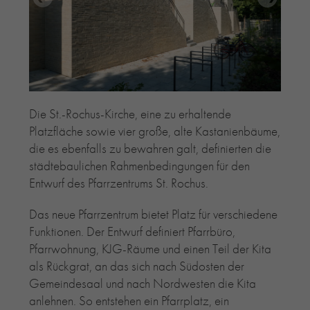
RE-USE-ZIEGEL
GLASUR-ZIEGEL
RE-USE-MÖRTEL
FASSADENPLANUNG (SCHWEIZ)
PRIVATKUNDEN
Die St.-Rochus-Kirche, eine zu erhaltende
ÜBER UNS
Platzfläche sowie vier große, alte Kastanienbäume,
BLOG
die es ebenfalls zu bewahren galt, definierten die
städtebaulichen Rahmenbedingungen für den
Entwurf des Pfarrzentrums St. Rochus.
Das neue Pfarrzentrum bietet Platz für verschiedene
Funktionen. Der Entwurf definiert Pfarrbüro,
Pfarrwohnung, KJG-Räume und einen Teil der Kita
als Rückgrat, an das sich nach Südosten der
Gemeindesaal und nach Nordwesten die Kita
anlehnen. So entstehen ein Pfarrplatz, ein