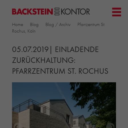
HOME
Home
Blog
Blog / Archiv
Pfarrzentrum St.
PROJEKTE
Rochus, Köln
▼
GEWERBE & BÜRO
KIRCHEN
05.07.2019| EINLADENDE
MEHRFAMILIENHÄUSER
ZURÜCKHALTUNG:
MUSEEN
PFARRZENTRUM ST. ROCHUS
EINFAMILIENHÄUSER
ÖFFENTLICHE BAUTEN
BILDUNG & FORSCHUNG
PRODUKTE
▼
RIEMCHENKOLLEKTIONEN TONWERK
ALLGEMEINE RIEMCHENKOLLEKTIONEN
PETERSEN TEGL
RECYCLING-ZIEGEL