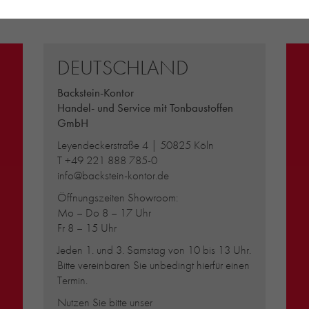
DEUTSCHLAND
Backstein-Kontor
Handel- und Service mit Tonbaustoffen
GmbH
Leyendeckerstraße 4 | 50825 Köln
T
+49 221 888 785-0
info@backstein-kontor.de
Öffnungszeiten Showroom:
Mo – Do 8 – 17 Uhr
Fr 8 – 15 Uhr
Jeden 1. und 3. Samstag von 10 bis 13 Uhr.
Bitte vereinbaren Sie unbedingt hierfür einen
Termin.
Nutzen Sie bitte unser