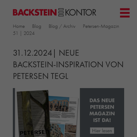
HOME
Home
Blog
Blog / Archiv
Petersen-Magazin
PROJEKTE
51 | 2024
▼
GEWERBE & BÜRO
KIRCHEN
31.12.2024| NEUE
MEHRFAMILIENHÄUSER
BACKSTEIN-INSPIRATION VON
MUSEEN
PETERSEN TEGL
EINFAMILIENHÄUSER
ÖFFENTLICHE BAUTEN
BILDUNG & FORSCHUNG
PRODUKTE
▼
RIEMCHENKOLLEKTIONEN TONWERK
ALLGEMEINE RIEMCHENKOLLEKTIONEN
PETERSEN TEGL
RECYCLING-ZIEGEL