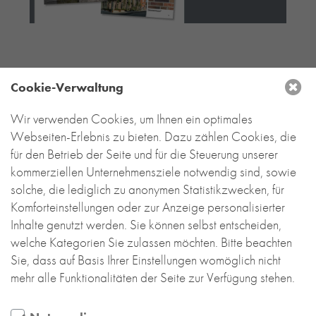
RE-USE-ZIEGEL
GLASUR-ZIEGEL
RE-USE-MÖRTEL
FASSADENPLANUNG (SCHWEIZ)
Cookie-Verwaltung
PRIVATKUNDEN
ÜBER UNS
Wir verwenden Cookies, um Ihnen ein optimales
DEUTSCHLAND
Webseiten-Erlebnis zu bieten. Dazu zählen Cookies, die
BLOG
für den Betrieb der Seite und für die Steuerung unserer
Backstein-Kontor
kommerziellen Unternehmensziele notwendig sind, sowie
Handel- und Service mit Tonbaustoffen
GmbH
solche, die lediglich zu anonymen Statistikzwecken, für
Komforteinstellungen oder zur Anzeige personalisierter
Leyendeckerstraße 4 | 50825 Köln
Inhalte genutzt werden. Sie können selbst entscheiden,
T
+49 221 888 785-0
welche Kategorien Sie zulassen möchten. Bitte beachten
info@backstein-kontor.de
Sie, dass auf Basis Ihrer Einstellungen womöglich nicht
Öffnungszeiten Showroom:
mehr alle Funktionalitäten der Seite zur Verfügung stehen.
Mo – Do 8 – 17 Uhr
Fr 8 – 15 Uhr