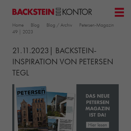
HOME
Home
Blog
Blog / Archiv
Petersen-Magazin
PROJEKTE
49 | 2023
▼
GEWERBE & BÜRO
KIRCHEN
21.11.2023| BACKSTEIN-
MEHRFAMILIENHÄUSER
INSPIRATION VON PETERSEN
MUSEEN
TEGL
EINFAMILIENHÄUSER
ÖFFENTLICHE BAUTEN
BILDUNG & FORSCHUNG
PRODUKTE
▼
RIEMCHENKOLLEKTIONEN TONWERK
ALLGEMEINE RIEMCHENKOLLEKTIONEN
PETERSEN TEGL
RECYCLING-ZIEGEL