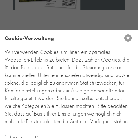
RE-USE-ZIEGEL
GLASUR-ZIEGEL
RE-USE-MÖRTEL
FASSADENPLANUNG (SCHWEIZ)
Cookie-Verwaltung
PRIVATKUNDEN
ÜBER UNS
Wir verwenden Cookies, um Ihnen ein optimales
DEUTSCHLAND
Webseiten-Erlebnis zu bieten. Dazu zählen Cookies, die
BLOG
für den Betrieb der Seite und für die Steuerung unserer
Backstein-Kontor
kommerziellen Unternehmensziele notwendig sind, sowie
Handel- und Service mit Tonbaustoffen
GmbH
solche, die lediglich zu anonymen Statistikzwecken, für
Komforteinstellungen oder zur Anzeige personalisierter
Leyendeckerstraße 4 | 50825 Köln
Inhalte genutzt werden. Sie können selbst entscheiden,
T
+49 221 888 785-0
welche Kategorien Sie zulassen möchten. Bitte beachten
info@backstein-kontor.de
Sie, dass auf Basis Ihrer Einstellungen womöglich nicht
Öffnungszeiten Showroom:
mehr alle Funktionalitäten der Seite zur Verfügung stehen.
Mo – Do 8 – 17 Uhr
Fr 8 – 15 Uhr