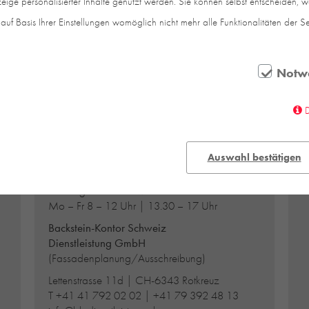
eige personalisierter Inhalte genutzt werden. Sie können selbst entscheiden, 
auf Basis Ihrer Einstellungen womöglich nicht mehr alle Funktionalitäten der S
SCHWEIZ
Notw
Backstein-Kontor Schweiz
A
H
Handel GmbH
D
L
Lettenstrasse 11d | CH-6343 Rotkreuz
S
T
+41 41 792 02 02
Auswahl bestätigen
D
info@bk-handel.com
I
Öffnungszeiten Showroom:
Mo – Fr 8 – 12 Uhr | 13.30 – 17 Uhr
Backstein-Kontor Schweiz
Dienstleistung GmbH
(Fassadenplanung/Ausschreibung)
Lettenstrasse 11d | CH-6343 Rotkreuz
T
+41 41 792 02 02
|
+41 79 392 48 13