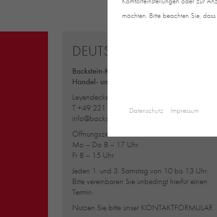
Komforteinstellungen oder zur Anz
möchten. Bitte beachten Sie, dass 
DEUTSCHLAND
Backstein-Kontor
Handel- und Service mit Tonbaustoffen Gmb
Leyendeckerstraße 4 | 50825 Köln
T
+49 221 888 785-0
Datenschutz
Impressum
info@backstein-kontor.de
Öffnungszeiten Showroom:
Mo – Do 8 – 17 Uhr
Fr 8 – 15 Uhr
Jeden 1. und 3. Samstag von 10 bis 13 Uhr.
Bitte vereinbaren Sie unbedingt hierfür einen
Termin.
Nutzen Sie bitte unser
KONTAKTFORMULAR