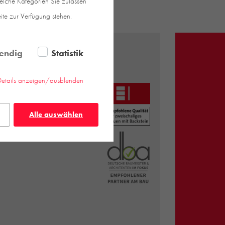
welche Kategorien Sie zulassen
eite zur Verfügung stehen.
INFO
endig
Statistik
nsprechpartner | Über uns
Details anzeigen/ausblenden
ownloads
inks
itemap
Alle auswählen
atenschutz
mpressum