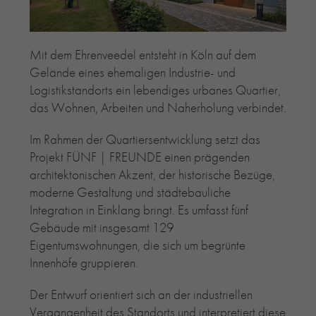
RE-USE-ZIEGEL
GLASUR-ZIEGEL
Mit dem Ehrenveedel entsteht in Köln auf dem
RE-USE-MÖRTEL
Gelände eines ehemaligen Industrie- und
FASSADENPLANUNG (SCHWEIZ)
Logistikstandorts ein lebendiges urbanes Quartier,
PRIVATKUNDEN
das Wohnen, Arbeiten und Naherholung verbindet.
ÜBER UNS
BLOG
Im Rahmen der Quartiersentwicklung setzt das
Projekt FÜNF | FREUNDE einen prägenden
architektonischen Akzent, der historische Bezüge,
moderne Gestaltung und städtebauliche
Integration in Einklang bringt. Es umfasst fünf
Gebäude mit insgesamt 129
Eigentumswohnungen, die sich um begrünte
Innenhöfe gruppieren.
Der Entwurf orientiert sich an der industriellen
Vergangenheit des Standorts und interpretiert diese