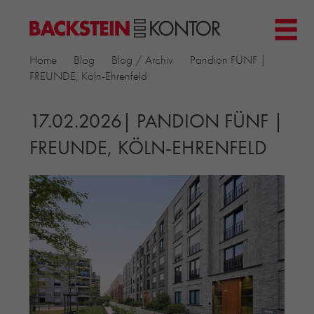
HOME
Home
Blog
Blog / Archiv
Pandion FÜNF |
PROJEKTE
FREUNDE, Köln-Ehrenfeld
▼
GEWERBE & BÜRO
KIRCHEN
17.02.2026| PANDION FÜNF |
MEHRFAMILIENHÄUSER
FREUNDE, KÖLN-EHRENFELD
MUSEEN
EINFAMILIENHÄUSER
ÖFFENTLICHE BAUTEN
BILDUNG & FORSCHUNG
PRODUKTE
▼
RIEMCHENKOLLEKTIONEN TONWERK
ALLGEMEINE RIEMCHENKOLLEKTIONEN
PETERSEN TEGL
RECYCLING-ZIEGEL