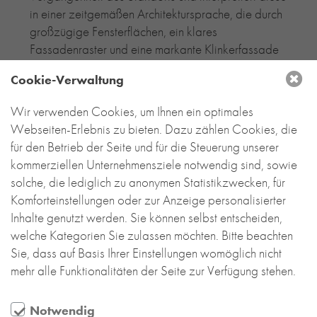
in einer zeitgemäßen Architektursprache, die durch
großzügige Fensterflächen, ein klares
Fassadenraster und eine markante Klinkerfassade
geprägt wird. Langlebiger Klinker, hochwertige
Cookie-Verwaltung
Fensterprofile und zeitlose Metallakzente als
zentrale Materialien unterstreichen die Verbindung
Wir verwenden Cookies, um Ihnen ein optimales
von Robustheit und Eleganz.
Webseiten-Erlebnis zu bieten. Dazu zählen Cookies, die
für den Betrieb der Seite und für die Steuerung unserer
Die Tonwerk-Klinkerriemchen in abgestuften
kommerziellen Unternehmensziele notwendig sind, sowie
Anthrazittönen verleihen dem Ensemble eine klare
solche, die lediglich zu anonymen Statistikzwecken, für
Identität und erzeugen eine subtile Tiefenwirkung
Komforteinstellungen oder zur Anzeige personalisierter
durch Licht- und Schatten-Spiele. Durch ihre
Inhalte genutzt werden. Sie können selbst entscheiden,
Dauerhaftigkeit werden sie dazu beitragen, dass
welche Kategorien Sie zulassen möchten. Bitte beachten
die hochwertige Architekturqualität der FÜNF |
Sie, dass auf Basis Ihrer Einstellungen womöglich nicht
FREUNDE für lange Zeit Bestand hat.
mehr alle Funktionalitäten der Seite zur Verfügung stehen.
Weitere Infos & Fotos finden Sie
hier
.
Notwendig