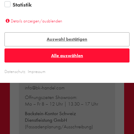
Termin.
Statistik
Nutzen Sie bitte unser
KONTAKTFORMULAR
Details anzeigen/ausblenden
Auswahl bestätigen
SCHWEIZ
Alle auswählen
Backstein-Kontor Schweiz
Handel GmbH
Datenschutz
Impressum
Lettenstrasse 11d | CH-6343 Rotkreuz
T
+41 41 792 02 02
info@bk-handel.com
Öffnungszeiten Showroom:
Mo – Fr 8 – 12 Uhr | 13.30 – 17 Uhr
Backstein-Kontor Schweiz
Dienstleistung GmbH
(Fassadenplanung/Ausschreibung)