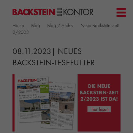
HOME
Home
Blog
Blog / Archiv
Neue Backstein-Zeit
PROJEKTE
2/2023
▼
GEWERBE & BÜRO
KIRCHEN
08.11.2023| NEUES
MEHRFAMILIENHÄUSER
BACKSTEIN-LESEFUTTER
MUSEEN
EINFAMILIENHÄUSER
ÖFFENTLICHE BAUTEN
BILDUNG & FORSCHUNG
PRODUKTE
▼
RIEMCHENKOLLEKTIONEN TONWERK
ALLGEMEINE RIEMCHENKOLLEKTIONEN
PETERSEN TEGL
RECYCLING-ZIEGEL