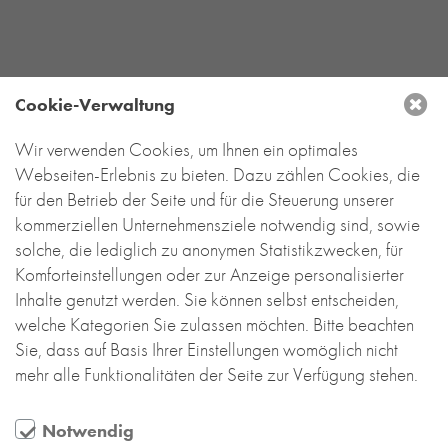
RE-USE-ZIEGEL
GLASUR-ZIEGEL
RE-USE-MÖRTEL
Cookie-Verwaltung
FASSADENPLANUNG (SCHWEIZ)
PRIVATKUNDEN
DEUTSCHLAND
Wir verwenden Cookies, um Ihnen ein optimales
ÜBER UNS
Webseiten-Erlebnis zu bieten. Dazu zählen Cookies, die
Backstein-Kontor
BLOG
für den Betrieb der Seite und für die Steuerung unserer
Handel- und Service mit Tonbaustoffen
kommerziellen Unternehmensziele notwendig sind, sowie
GmbH
solche, die lediglich zu anonymen Statistikzwecken, für
Leyendeckerstraße 4 | 50825 Köln
Komforteinstellungen oder zur Anzeige personalisierter
T
+49 221 888 785-0
Inhalte genutzt werden. Sie können selbst entscheiden,
info@backstein-kontor.de
welche Kategorien Sie zulassen möchten. Bitte beachten
Öffnungszeiten Showroom:
Sie, dass auf Basis Ihrer Einstellungen womöglich nicht
Mo – Do 8 – 17 Uhr
mehr alle Funktionalitäten der Seite zur Verfügung stehen.
Fr 8 – 15 Uhr
Jeden 1. und 3. Samstag von 10 bis 13 Uhr.
Notwendig
Bitte vereinbaren Sie unbedingt hierfür einen