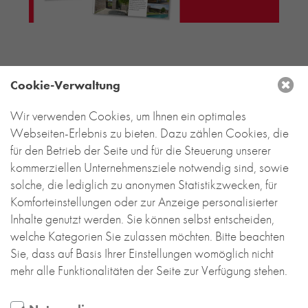
RE-USE-ZIEGEL
GLASUR-ZIEGEL
RE-USE-MÖRTEL
FASSADENPLANUNG (SCHWEIZ)
Cookie-Verwaltung
PRIVATKUNDEN
ÜBER UNS
Wir verwenden Cookies, um Ihnen ein optimales
DEUTSCHLAND
Webseiten-Erlebnis zu bieten. Dazu zählen Cookies, die
BLOG
für den Betrieb der Seite und für die Steuerung unserer
Backstein-Kontor
kommerziellen Unternehmensziele notwendig sind, sowie
Handel- und Service mit Tonbaustoffen
GmbH
solche, die lediglich zu anonymen Statistikzwecken, für
Komforteinstellungen oder zur Anzeige personalisierter
Leyendeckerstraße 4 | 50825 Köln
Inhalte genutzt werden. Sie können selbst entscheiden,
T
+49 221 888 785-0
welche Kategorien Sie zulassen möchten. Bitte beachten
info@backstein-kontor.de
Sie, dass auf Basis Ihrer Einstellungen womöglich nicht
Öffnungszeiten Showroom:
mehr alle Funktionalitäten der Seite zur Verfügung stehen.
Mo – Do 8 – 17 Uhr
Fr 8 – 15 Uhr