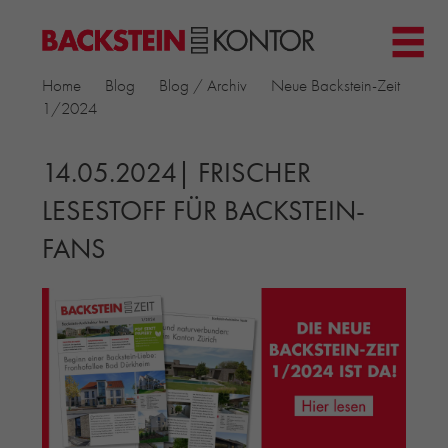
HOME
Home
Blog
Blog / Archiv
Neue Backstein-Zeit
PROJEKTE
1/2024
▼
GEWERBE & BÜRO
KIRCHEN
14.05.2024| FRISCHER
MEHRFAMILIENHÄUSER
LESESTOFF FÜR BACKSTEIN-
MUSEEN
FANS
EINFAMILIENHÄUSER
ÖFFENTLICHE BAUTEN
BILDUNG & FORSCHUNG
PRODUKTE
▼
RIEMCHENKOLLEKTIONEN TONWERK
ALLGEMEINE RIEMCHENKOLLEKTIONEN
PETERSEN TEGL
RECYCLING-ZIEGEL