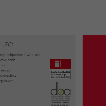
INFO
nsprechpartner | Über uns
ownloads
inks
itemap
atenschutz
mpressum