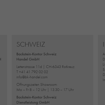
SCHWEIZ
Backstein-Kontor Schweiz
A
H
Handel GmbH
D
L
Lettenstrasse 11d | CH-6343 Rotkreuz
S
T
+41 41 792 02 02
D
info@bk-handel.com
I
Öffnungszeiten Showroom:
Mo – Fr 8 – 12 Uhr | 13.30 – 17 Uhr
Backstein-Kontor Schweiz
Dienstleistung GmbH