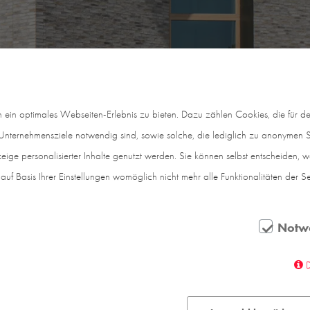
in optimales Webseiten-Erlebnis zu bieten. Dazu zählen Cookies, die für den
nternehmensziele notwendig sind, sowie solche, die lediglich zu anonymen St
eige personalisierter Inhalte genutzt werden. Sie können selbst entscheiden, 
auf Basis Ihrer Einstellungen womöglich nicht mehr alle Funktionalitäten der S
 Wandel beschäftigen Kirchengemeinden in ganz Deutsc
Notw
t der Zusammenlegung mehrerer Gemeinden und einem
stück am Rande von Uhingen bietet nun beste Voraus
nem fröhlichen Neubeginn wird.