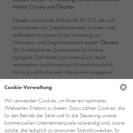
Mörtel: Circolo und Ökontor.
Circolo
ist ein reiner Kalkmörtel (M 2,5), der sich
zum Mauern von Ziegelmauerwerk im Innen- und
Außenbereich sowie für die Sanierung von
Naturstein- und Ziegelmauerwerk eignet.
Ökontor
(M 5) enthält einen Zementanteil für höhere
Festigkeit. Die Mörtel sind mineralisch, leicht
verarbeitbar und können auf Wunsch hinsichtlich
Körnung und Farbe dem Mauerwerk angepasst
werden.
Cookie-Verwaltung
Die Besonderheit beider Mörtel besteht darin,
dass sie sich auch Jahre später sehr leicht vom
Wir verwenden Cookies, um Ihnen ein optimales
Stein trennen lassen.
Damit leisten Circolo und
Webseiten-Erlebnis zu bieten. Dazu zählen Cookies, die
Ökontor einen wichtigen Beitrag zum nachhaltigen
für den Betrieb der Seite und für die Steuerung unserer
Bauen. Außerdem bieten sie hohe Flexibität und
kommerziellen Unternehmensziele notwendig sind, sowie
Zukunftssicherheit im Falle nötiger Umbauten oder
solche, die lediglich zu anonymen Statistikzwecken, für