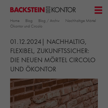
HOME
Home
Blog
Blog / Archiv
Nachhaltige Mörtel
PROJEKTE
Ökontor und Circolo
▼
GEWERBE & BÜRO
KIRCHEN
01.12.2024| NACHHALTIG,
MEHRFAMILIENHÄUSER
FLEXIBEL, ZUKUNFTSSICHER:
MUSEEN
DIE NEUEN MÖRTEL CIRCOLO
EINFAMILIENHÄUSER
ÖFFENTLICHE BAUTEN
UND ÖKONTOR
BILDUNG & FORSCHUNG
PRODUKTE
▼
RIEMCHENKOLLEKTIONEN TONWERK
ALLGEMEINE RIEMCHENKOLLEKTIONEN
PETERSEN TEGL
RECYCLING-ZIEGEL