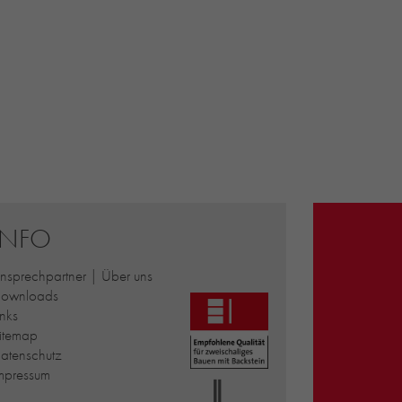
INFO
nsprechpartner | Über uns
ownloads
inks
itemap
atenschutz
mpressum