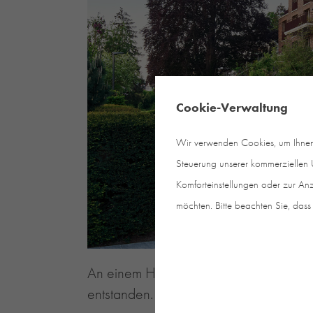
Cookie-Verwaltung
Wir verwenden Cookies, um Ihnen e
Steuerung unserer kommerziellen U
Komforteinstellungen oder zur Anz
möchten. Bitte beachten Sie, dass 
An einem Hang mit wunderschönem Blick
entstanden. Sie besteht aus zwei Punkt