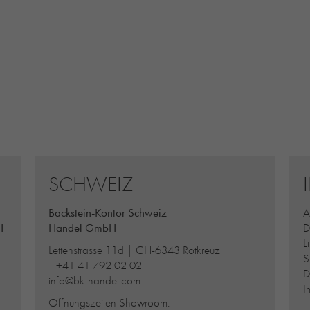
SCHWEIZ
Backstein-Kontor Schweiz
A
H
Handel GmbH
D
L
Lettenstrasse 11d | CH-6343 Rotkreuz
S
T
+41 41 792 02 02
D
info@bk-handel.com
I
Öffnungszeiten Showroom: