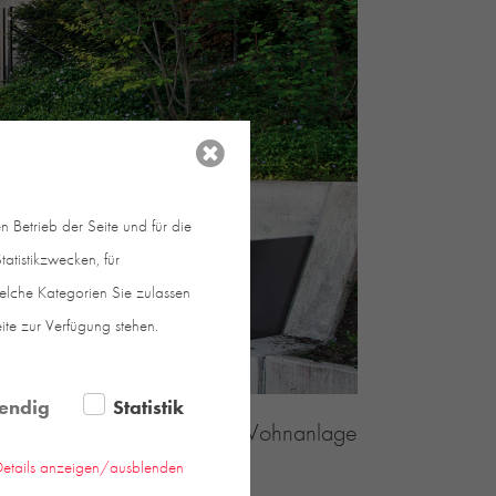
 Betrieb der Seite und für die
atistikzwecken, für
welche Kategorien Sie zulassen
eite zur Verfügung stehen.
endig
Statistik
hberg eine neue, attraktive Wohnanlage
Details anzeigen/ausblenden