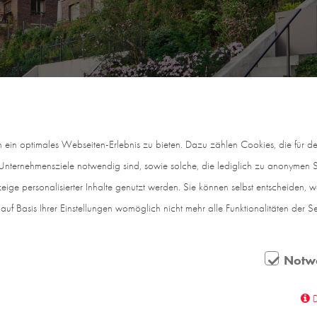
in optimales Webseiten-Erlebnis zu bieten. Dazu zählen Cookies, die für den
nternehmensziele notwendig sind, sowie solche, die lediglich zu anonymen St
eige personalisierter Inhalte genutzt werden. Sie können selbst entscheiden, 
auf Basis Ihrer Einstellungen womöglich nicht mehr alle Funktionalitäten der S
Notw
 auf den Zürichsee ist in der Claridenstrasse in Kilc
häusern mit je vier exklusiven Wohnungen.