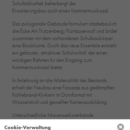
Schulbibliothek beherbergt der
Erweiterungsbau auch einen Kammermusiksaal.
Das polygonale Gebäude formuliert städtebaulich
die Ecke Am Trutzenberg/Kartäuserwall und bildet
zusammen mit dem vorhandenen Schulbaukörper
eine Blockkante. Durch das neue Ensemble entsteht
ein gefasster, attraktiver Schulvorhof, der einen
würdigen Rahmen für den Eingang zum
Kammermusiksaal bietet.
In Anlehnung an die Materialität des Bestands
erhielt der Neubau eine Fassade aus gedämpften
Kohlebrand-Klinkern im Dünnformat mit
Wasserstrich und gewellter Kantenausbildung.
Unterschiedliche Mauerwerksverbände
strukturieren die Fassade entsprechend den
Cookie-Verwaltung
dahinterliegenden Funktionen. Die glatten