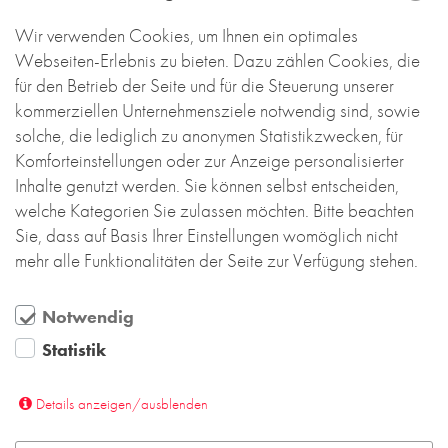
Fassadenbereiche sind im „wilden Verband“
Wir verwenden Cookies, um Ihnen ein optimales
gemauert, die Fenster wurden durch Bänder im
Webseiten-Erlebnis zu bieten. Dazu zählen Cookies, die
„Stromlinienverband“ mit Formklinker
für den Betrieb der Seite und für die Steuerung unserer
verbunden. Der dadurch entstehende Eindruck
kommerziellen Unternehmensziele notwendig sind, sowie
einer Bandfassade setzt einen
solche, die lediglich zu anonymen Statistikzwecken, für
eigenständigen Akzent zur vorhandenen
Komforteinstellungen oder zur Anzeige personalisierter
Lochfassade des Altbaus.
Inhalte genutzt werden. Sie können selbst entscheiden,
welche Kategorien Sie zulassen möchten. Bitte beachten
Die Gebäudeecken wurden unter Fortsetzung des
Sie, dass auf Basis Ihrer Einstellungen womöglich nicht
jeweiligen Verbandes mit Formklinker hergestellt.
mehr alle Funktionalitäten der Seite zur Verfügung stehen.
Die Fassade des Kammermusiksaales ist im
doppelt gesetzten und geöffneten
Notwendig
„Stromlinienverband“ gemauert. Durch die
„Filtermauerwerksfassade“ mit dahinterliegender
Statistik
transluzenter Verglasung fällt gedämpftes,
gleichmäßiges Licht in den Saal. In den
Details anzeigen/ausblenden
Abendstunden und bei künstlicher Beleuchtung im
Inneren zeigt sich der Kammermusiksaal dezent