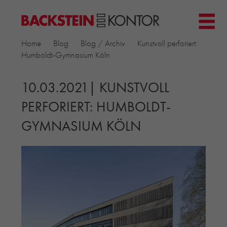
HOME
Home
Blog
Blog / Archiv
Kunstvoll perforiert:
PROJEKTE
Humboldt-Gymnasium Köln
▼
GEWERBE & BÜRO
KIRCHEN
10.03.2021| KUNSTVOLL
MEHRFAMILIENHÄUSER
PERFORIERT: HUMBOLDT-
MUSEEN
GYMNASIUM KÖLN
EINFAMILIENHÄUSER
ÖFFENTLICHE BAUTEN
BILDUNG & FORSCHUNG
PRODUKTE
▼
RIEMCHENKOLLEKTIONEN TONWERK
ALLGEMEINE RIEMCHENKOLLEKTIONEN
PETERSEN TEGL
RECYCLING-ZIEGEL