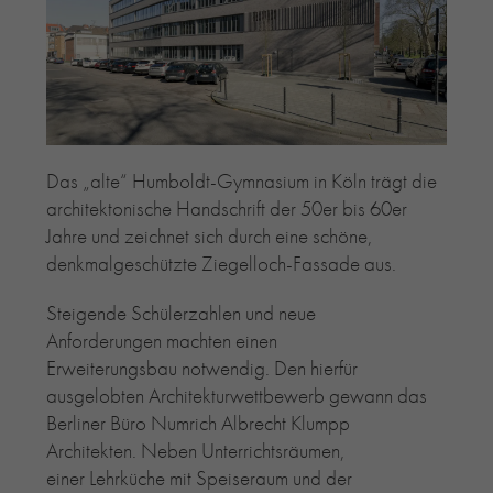
RE-USE-ZIEGEL
GLASUR-ZIEGEL
RE-USE-MÖRTEL
FASSADENPLANUNG (SCHWEIZ)
PRIVATKUNDEN
Das „alte“ Humboldt-Gymnasium in Köln trägt die
ÜBER UNS
architektonische Handschrift der 50er bis 60er
BLOG
Jahre und zeichnet sich durch eine schöne,
denkmalgeschützte Ziegelloch-Fassade aus.
Steigende Schülerzahlen und neue
Anforderungen machten einen
Erweiterungsbau notwendig. Den hierfür
ausgelobten Architekturwettbewerb gewann das
Berliner Büro Numrich Albrecht Klumpp
Architekten. Neben Unterrichtsräumen,
einer Lehrküche mit Speiseraum und der