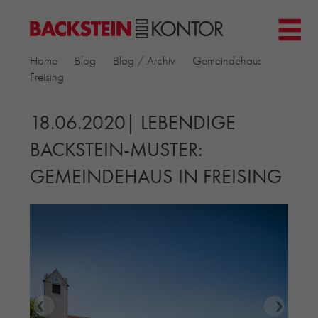
HOME
Home
Blog
Blog / Archiv
Gemeindehaus
PROJEKTE
Freising
▼
GEWERBE & BÜRO
KIRCHEN
18.06.2020| LEBENDIGE
MEHRFAMILIENHÄUSER
BACKSTEIN-MUSTER:
MUSEEN
GEMEINDEHAUS IN FREISING
EINFAMILIENHÄUSER
ÖFFENTLICHE BAUTEN
BILDUNG & FORSCHUNG
PRODUKTE
▼
RIEMCHENKOLLEKTIONEN TONWERK
ALLGEMEINE RIEMCHENKOLLEKTIONEN
PETERSEN TEGL
RECYCLING-ZIEGEL