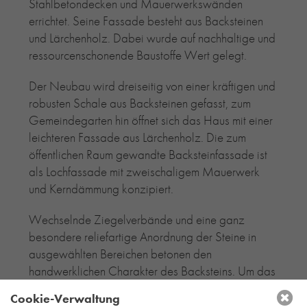
Stahlbetondecken und Mauerwerkswänden
errichtet. Seine Fassade besteht aus Backsteinen
und Lärchenholz. Dabei wurde auf nachhaltige und
ressourcenschonende Baustoffe Wert gelegt.
Der Neubau wird dreiseitig von einer kräftigen und
robusten Schale aus Backsteinen gefasst, zum
Gemeindegarten hin öffnet sich das Haus mit einer
leichteren Fassade aus Lärchenholz. Die zum
öffentlichen Raum gewandte Backsteinfassade ist
als Lochfassade mit zweischaligem Mauerwerk
und Kerndämmung konzipiert.
Wechselnde Ziegelverbände und eine ganz
besondere reliefartige Anordnung der Steine in
ausgewählten Bereichen betonen den
handwerklichen Charakter des Backsteins. Um das
städtebauliche Ensemble aus dem geschlämmten
Cookie-Verwaltung
Backsteinbau der Kirche und aus dem neuen