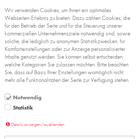
Gemeindehaus zu kräftigen, wurde ein Stein mit
Wir verwenden Cookies, um Ihnen ein optimales
einer lebendigen Struktur gewählt.
Webseiten-Erlebnis zu bieten. Dazu zählen Cookies, die
für den Betrieb der Seite und für die Steuerung unserer
Die Farbe des Backsteins ist exakt auf die
kommerziellen Unternehmensziele notwendig sind, sowie
Farbgebung des Baudenkmals der Christi-
solche, die lediglich zu anonymen Statistikzwecken, für
Himmelfahrts-Kirche abgestimmt. Durch
Komforteinstellungen oder zur Anzeige personalisierter
Herausnahme einzelner Steine aus dem eigens
Inhalte genutzt werden. Sie können selbst entscheiden,
dafür entwickelten Ziegelverband ist das
welche Kategorien Sie zulassen möchten. Bitte beachten
Sichtmauerwerk vor den Fenstern von Küche und
Sie, dass auf Basis Ihrer Einstellungen womöglich nicht
Nebenräumen perforiert. Diese Perforation filtert
mehr alle Funktionalitäten der Seite zur Verfügung stehen.
das Tageslicht auf angenehme Art und bietet
zugleich Schutz vor äußeren Einflüssen aus dem
Notwendig
öffentlichen Straßenbereich.
Statistik
Die reliefartige Anordnung der Ziegel setzt den
Gebäudesockel sichtbar ab und macht ihn
Details anzeigen/ausblenden
lebendig. Fenster sind als tiefe Nischen mit
geziegelten Leibungen und massiven Sohlbänken