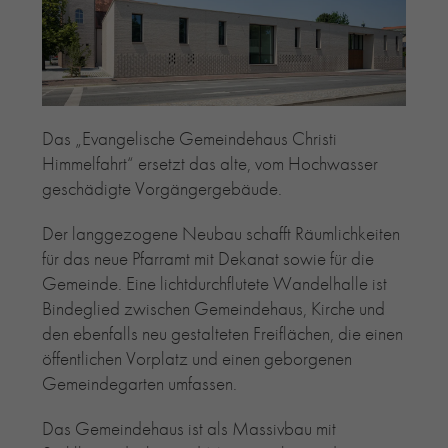
RE-USE-ZIEGEL
GLASUR-ZIEGEL
RE-USE-MÖRTEL
FASSADENPLANUNG (SCHWEIZ)
PRIVATKUNDEN
Das „Evangelische Gemeindehaus Christi
Himmelfahrt“ ersetzt das alte, vom Hochwasser
ÜBER UNS
geschädigte Vorgängergebäude.
BLOG
Der langgezogene Neubau schafft Räumlichkeiten
für das neue Pfarramt mit Dekanat sowie für die
Gemeinde. Eine lichtdurchflutete Wandelhalle ist
Bindeglied zwischen Gemeindehaus, Kirche und
den ebenfalls neu gestalteten Freiflächen, die einen
öffentlichen Vorplatz und einen geborgenen
Gemeindegarten umfassen.
Das Gemeindehaus ist als Massivbau mit