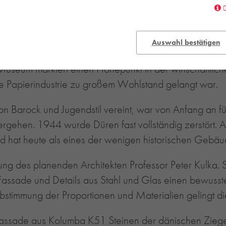
Auswahl bestätigen
eum markiert einen Höhepunkt in der wirtschaftlichen
re Papierindustrie zu großem Wohlstand gelangt war.
n Barock und Jugendstil vereint, war von Anfang an für
 vergehen. 1944 wurde Düren fast vollständig zerstör
 und hat heute als eines der wenigen historischen Ge
ng des planenden Architekten Professor Peter Kulka. S
-Fassade und Details aus Stahl und Glas einen bewusste
stimmung der Proportionen und Materialien gelingt di
Fassade aus Kolumba K51 Steinen der dänischen Ziege