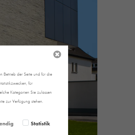
 Betrieb der Seite und für die
atistikzwecken, für
welche Kategorien Sie zulassen
eite zur Verfügung stehen.
endig
Statistik