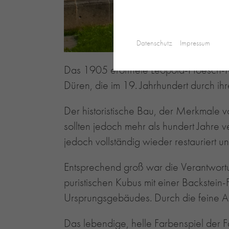
Datenschutz
Impressum
Das 1905 eröffnete Leopold-Hoesch-Mus
Düren, die im 19. Jahrhundert durch ih
Der historistische Bau, der Merkmale vo
sollten jedoch mehr als hundert Jahre
jedoch vollständig wieder restauriert
Entsprechend groß war die Verantwortu
puristischen Kubus mit einer Backstein
Ursprungsgebäudes. Durch die feine Ab
Das lebendige, helle Farbenspiel der 