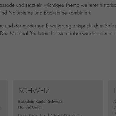
infassade und setzt ein wichtiges Thema weiterer histori
ind Natursteine und Backsteine kombiniert.
au und der modernen Erweiterung entspricht dem Selbs
Das Material Backstein hat sich dabei wieder einmal 
SCHWEIZ
Backstein-Kontor Schweiz
A
H
Handel GmbH
D
L
Lettenstrasse 11d | CH-6343 Rotkreuz