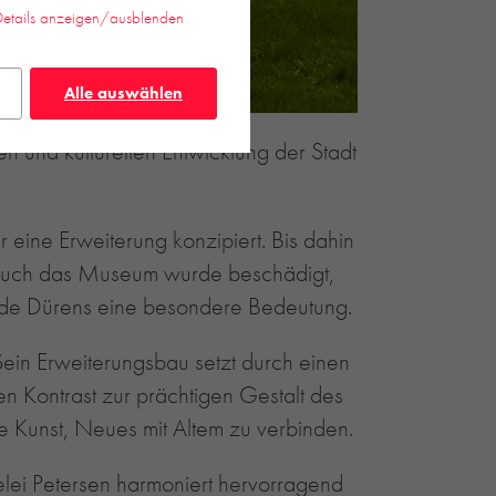
Details anzeigen/ausblenden
Alle auswählen
 und kulturellen Entwicklung der Stadt
 eine Erweiterung konzipiert. Bis dahin
t. Auch das Museum wurde beschädigt,
bäude Dürens eine besondere Bedeutung.
ein Erweiterungsbau setzt durch einen
n Kontrast zur prächtigen Gestalt des
e Kunst, Neues mit Altem zu verbinden.
lei Petersen harmoniert hervorragend