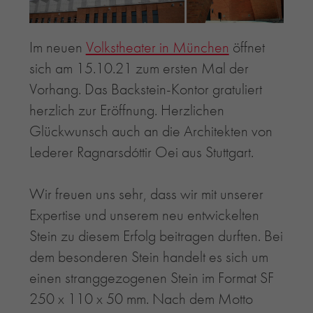
RE-USE-ZIEGEL
GLASUR-ZIEGEL
Im neuen
Volkstheater in München
öffnet
RE-USE-MÖRTEL
sich am 15.10.21 zum ersten Mal der
FASSADENPLANUNG (SCHWEIZ)
Vorhang. Das Backstein-Kontor gratuliert
PRIVATKUNDEN
herzlich zur Eröffnung. Herzlichen
ÜBER UNS
Glückwunsch auch an die Architekten von
BLOG
Lederer Ragnarsdóttir Oei aus Stuttgart.
Wir freuen uns sehr, dass wir mit unserer
Expertise und unserem neu entwickelten
Stein zu diesem Erfolg beitragen durften. Bei
dem besonderen Stein handelt es sich um
einen stranggezogenen Stein im Format SF
250 x 110 x 50 mm. Nach dem Motto