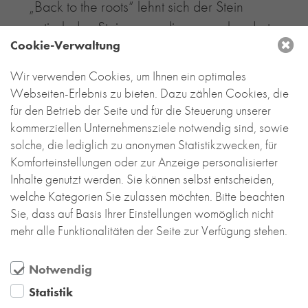
„Back to the roots“ lehnt sich der Stein
optisch den Steinen an, die vor ca. hundert
Cookie-Verwaltung
Jahren erstmals maschinell hergestellt
wurden. Der Stein zeichnet sich durch eine
Wir verwenden Cookies, um Ihnen ein optimales
„rauhe“ Oberflächenoptik aus. Bei der
Webseiten-Erlebnis zu bieten. Dazu zählen Cookies, die
Verarbeitung wurden die Steine
für den Betrieb der Seite und für die Steuerung unserer
kommerziellen Unternehmensziele notwendig sind, sowie
kaltgestoßen ohne Vermörtelung der
solche, die lediglich zu anonymen Statistikzwecken, für
Kopffuge.
Komforteinstellungen oder zur Anzeige personalisierter
Inhalte genutzt werden. Sie können selbst entscheiden,
Wir wünschen viel Erfolg für den
welche Kategorien Sie zulassen möchten. Bitte beachten
zukünftigen Spielbetrieb und allzeit volles
Sie, dass auf Basis Ihrer Einstellungen womöglich nicht
mehr alle Funktionalitäten der Seite zur Verfügung stehen.
Haus.
Notwendig
Statistik