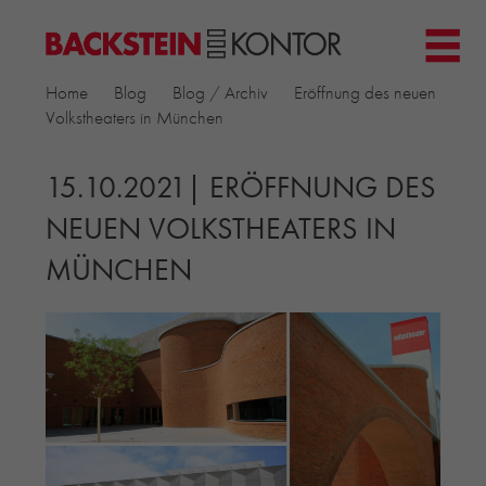
HOME
Home
Blog
Blog / Archiv
Eröffnung des neuen
PROJEKTE
Volkstheaters in München
▼
GEWERBE & BÜRO
KIRCHEN
15.10.2021| ERÖFFNUNG DES
MEHRFAMILIENHÄUSER
NEUEN VOLKSTHEATERS IN
MUSEEN
MÜNCHEN
EINFAMILIENHÄUSER
ÖFFENTLICHE BAUTEN
BILDUNG & FORSCHUNG
PRODUKTE
▼
RIEMCHENKOLLEKTIONEN TONWERK
ALLGEMEINE RIEMCHENKOLLEKTIONEN
PETERSEN TEGL
RECYCLING-ZIEGEL