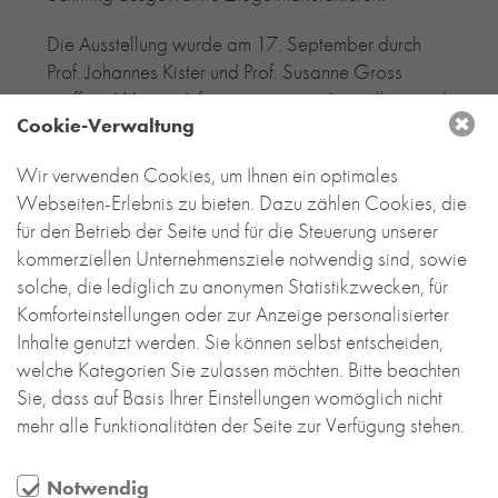
Die Ausstellung wurde am 17. September durch
Prof. Johannes Kister und Prof. Susanne Gross
eröffnet. Weitere Informationen zur Ausstellung und
Cookie-Verwaltung
Impressionen von der Vernissage finden Sie
hier
.
Wir verwenden Cookies, um Ihnen ein optimales
Die Ausstellung dauert noch bis zum 18.
Webseiten-Erlebnis zu bieten. Dazu zählen Cookies, die
November. Falls es Sie in dieser Zeit nach Berlin
für den Betrieb der Seite und für die Steuerung unserer
verschlägt, schauen Sie doch mal rein. Ein Besuch
kommerziellen Unternehmensziele notwendig sind, sowie
lohnt sich!
solche, die lediglich zu anonymen Statistikzwecken, für
Ausstellungsort
Komforteinstellungen oder zur Anzeige personalisierter
Aedes Architekturforum
Inhalte genutzt werden. Sie können selbst entscheiden,
Christinenstr. 18-19
welche Kategorien Sie zulassen möchten. Bitte beachten
10119 Berlin
Sie, dass auf Basis Ihrer Einstellungen womöglich nicht
mehr alle Funktionalitäten der Seite zur Verfügung stehen.
Öffnungszeiten
Di–Fr 11–18.30 Uhr
Notwendig