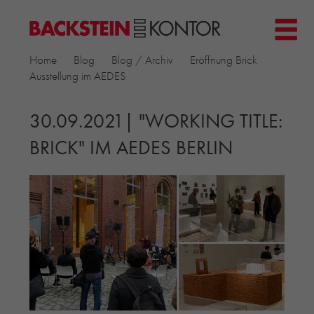
HOME
Home
Blog
Blog / Archiv
Eröffnung Brick
PROJEKTE
Ausstellung im AEDES
▼
GEWERBE & BÜRO
KIRCHEN
30.09.2021| "WORKING TITLE:
MEHRFAMILIENHÄUSER
BRICK" IM AEDES BERLIN
MUSEEN
EINFAMILIENHÄUSER
ÖFFENTLICHE BAUTEN
BILDUNG & FORSCHUNG
PRODUKTE
▼
RIEMCHENKOLLEKTIONEN TONWERK
ALLGEMEINE RIEMCHENKOLLEKTIONEN
PETERSEN TEGL
RECYCLING-ZIEGEL