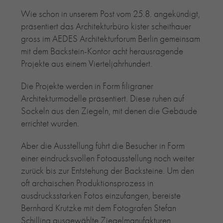
Wie schon in unserem Post vom 25.8. angekündigt,
RE-USE-ZIEGEL
präsentiert das Architekturbüro kister scheithauer
GLASUR-ZIEGEL
gross im AEDES Architekturforum Berlin gemeinsam
RE-USE-MÖRTEL
mit dem Backstein-Kontor acht herausragende
FASSADENPLANUNG (SCHWEIZ)
Projekte aus einem Vierteljahrhundert.
PRIVATKUNDEN
ÜBER UNS
Die Projekte werden in Form filigraner
BLOG
Architekturmodelle präsentiert. Diese ruhen auf
Sockeln aus den Ziegeln, mit denen die Gebäude
errichtet wurden.
Aber die Ausstellung führt die Besucher in Form
einer eindrucksvollen Fotoausstellung noch weiter
zurück bis zur Entstehung der Backsteine. Um den
oft archaischen Produktionsprozess in
ausdrucksstarken Fotos einzufangen, bereiste
Bernhard Krutzke mit dem Fotografen Stefan
Schilling ausgewählte Ziegelmanufakturen.