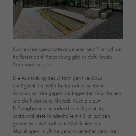
RE-USE-ZIEGEL
GLASUR-ZIEGEL
RE-USE-MÖRTEL
FASSADENPLANUNG (SCHWEIZ)
PRIVATKUNDEN
Können Bankgeschäfte angenehm sein? Im Fall der
ÜBER UNS
Raiffeisenbank Ravensburg gibt es dafür beste
BLOG
Voraussetzungen.
Die Ausrichtung des U-förmigen Neubaus
ermöglicht den Mitarbeitern einen schönen
Ausblick auf die gegenüberliegenden Grünflächen
und die historische Altstadt. Auch die zum
Fußwegbereich einladend zurückgesetzte,
lichtdurchflutete Kundenhalle mit Blick auf den
grünen Innenhof lädt zum Wohlfühlen ein.
Abstufungen im Uhrzeigersinn verleihen dem klar