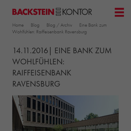
HOME
Home
Blog
Blog / Archiv
Eine Bank zum
PROJEKTE
Wohlfühlen: Raiffeisenbank Ravensburg
▼
GEWERBE & BÜRO
KIRCHEN
14.11.2016| EINE BANK ZUM
MEHRFAMILIENHÄUSER
WOHLFÜHLEN:
MUSEEN
RAIFFEISENBANK
EINFAMILIENHÄUSER
ÖFFENTLICHE BAUTEN
RAVENSBURG
BILDUNG & FORSCHUNG
PRODUKTE
▼
RIEMCHENKOLLEKTIONEN TONWERK
ALLGEMEINE RIEMCHENKOLLEKTIONEN
PETERSEN TEGL
RECYCLING-ZIEGEL