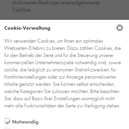
strukturierten Baukörper eine aufgelockerte
Trauflinie.
Es entstehen optimal belichtete Räume mit
Cookie-Verwaltung
interessanten Sichtbeziehungen und hoher
Aufenthaltsqualität. Die urbane Ziegelfassade mit
Wir verwenden Cookies, um Ihnen ein optimales
den schlanken Vertikalfenstern unterstützt die
Webseiten-Erlebnis zu bieten. Dazu zählen Cookies, die
Gliederung der an sich großen Baumasse, die
für den Betrieb der Seite und für die Steuerung unserer
durch Rahmungen, Staffelungen, Unterschneidungen
kommerziellen Unternehmensziele notwendig sind, sowie
und Öffnungen ganz selbstverständlich Vorplatz,
solche, die lediglich zu anonymen Statistikzwecken, für
Entree, Innenhof und eine Orientierung zur
Komforteinstellungen oder zur Anzeige personalisierter
Standmitte entstehen lässt.
Inhalte genutzt werden. Sie können selbst entscheiden,
welche Kategorien Sie zulassen möchten. Bitte beachten
Das oberflächenraue und bedingt saugfähige
Sie, dass auf Basis Ihrer Einstellungen womöglich nicht
Ziegelriemchen verleiht dem Gebäude durch sein
mehr alle Funktionalitäten der Seite zur Verfügung stehen.
licht- und witterungsbedingtes Farb- und
Schattenspiel eine lebendige, zugängliche und
gleichzeitig wertige Ausstrahlung.
Notwendig