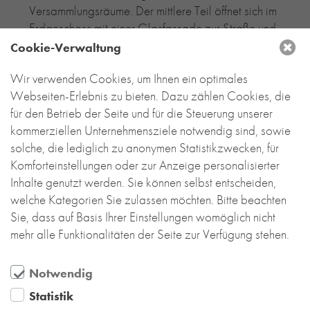
Versammlungsräume. Der mittlere Teil öffnet sich im
Erdgeschoss mit einer Glasfassade zur Straße und
dient als repräsentativer Empfangsbereich und zur
Cookie-Verwaltung
Erschließung.
Wir verwenden Cookies, um Ihnen ein optimales
Seine besondere Ausstrahlung erhält
DAS AURA
Webseiten-Erlebnis zu bieten. Dazu zählen Cookies, die
durch die komplette Verkleidung mit Petersen Cover
für den Betrieb der Seite und für die Steuerung unserer
Ziegeln. Petersen Cover ist ein innovatives
kommerziellen Unternehmensziele notwendig sind, sowie
Ziegelprodukt der dänischen Ziegelei Petersen
solche, die lediglich zu anonymen Statistikzwecken, für
Tegl, das als Dach- und Fassadenziegel
Komforteinstellungen oder zur Anzeige personalisierter
einsetzbar ist. Mit den handgefertigten Ziegeln
Inhalte genutzt werden. Sie können selbst entscheiden,
kann man Gebäude „von Kopf bis Fuß“ einkleiden
welche Kategorien Sie zulassen möchten. Bitte beachten
und so eine sehr außergewöhnliche Wirkung
Sie, dass auf Basis Ihrer Einstellungen womöglich nicht
erzielen, die mit vielen Umfeldern hervorragend
mehr alle Funktionalitäten der Seite zur Verfügung stehen.
harmoniert.
Notwendig
Dies zeigt sich auch in Pleidelsheim: Mit den drei
Statistik
Giebeln und der Petersen Cover Verkleidung hebt