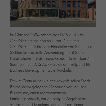
RE-USE-ZIEGEL
GLASUR-ZIEGEL
RE-USE-MÖRTEL
FASSADENPLANUNG (SCHWEIZ)
PRIVATKUNDEN
Im Oktober 2024 öffnete das DAS AURA by
ÜBER UNS
GREINER erstmals seine Türen. Die Firma
BLOG
GREINER, ein führender Hersteller von Sitzen und
Stühlen für spezielle Anwendungen mit Sitz in
Pleidelsheim, hat das neue Gebäude mit dem Ziel
übernommen, DAS AURA zu einem Treffpunkt für
Business Development zu entwickeln.
Das im Zentrum der kleinen schwäbischen Stadt
Pleidelsheim gelegene Gebäude verfügt über
Büroräume, einen repräsentativen
Empfangsbereich, ein vielseitiges Angebot an
Vortrags- und Meetingräumen mit moderner