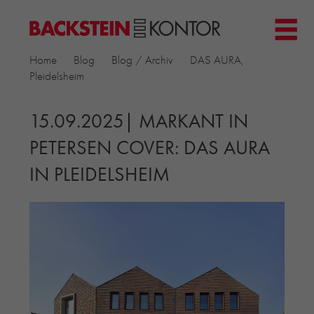
HOME
Home
Blog
Blog / Archiv
DAS AURA,
PROJEKTE
Pleidelsheim
▼
GEWERBE & BÜRO
KIRCHEN
15.09.2025| MARKANT IN
MEHRFAMILIENHÄUSER
PETERSEN COVER: DAS AURA
MUSEEN
IN PLEIDELSHEIM
EINFAMILIENHÄUSER
ÖFFENTLICHE BAUTEN
BILDUNG & FORSCHUNG
PRODUKTE
▼
RIEMCHENKOLLEKTIONEN TONWERK
ALLGEMEINE RIEMCHENKOLLEKTIONEN
PETERSEN TEGL
RECYCLING-ZIEGEL