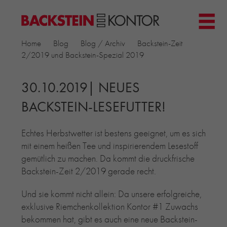
HOME
Home
Blog
Blog / Archiv
Backstein-Zeit
PROJEKTE
2/2019 und Backstein-Spezial 2019
▼
GEWERBE & BÜRO
KIRCHEN
30.10.2019| NEUES
MEHRFAMILIENHÄUSER
BACKSTEIN-LESEFUTTER!
MUSEEN
EINFAMILIENHÄUSER
Echtes Herbstwetter ist bestens geeignet, um es sich
ÖFFENTLICHE BAUTEN
mit einem heißen Tee und inspirierendem Lesestoff
BILDUNG & FORSCHUNG
gemütlich zu machen. Da kommt die druckfrische
PRODUKTE
▼
Backstein-Zeit 2/2019 gerade recht.
RIEMCHENKOLLEKTIONEN TONWERK
Und sie kommt nicht allein: Da unsere erfolgreiche,
ALLGEMEINE RIEMCHENKOLLEKTIONEN
exklusive Riemchenkollektion Kontor #1 Zuwachs
PETERSEN TEGL
bekommen hat, gibt es auch eine neue Backstein-
RECYCLING-ZIEGEL