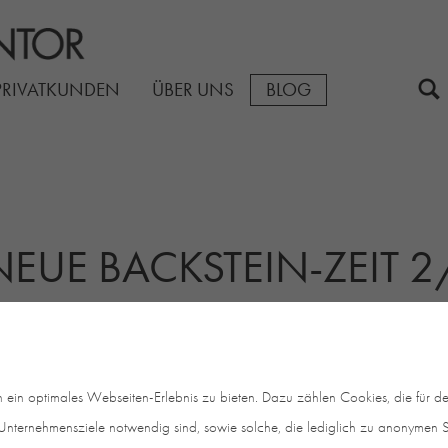
PRIVATKUNDEN
ÜBER UNS
BLOG
 NEUE BACKSTEIN-ZEIT 2
 neue Backstein-Zeit gerade recht!
iner schwarzer Rohdiamant aus Backstein, ein charmant 
in optimales Webseiten-Erlebnis zu bieten. Dazu zählen Cookies, die für den
dene Traum eines Liebhabers alter Backsteinhäuser un
nternehmensziele notwendig sind, sowie solche, die lediglich zu anonymen St