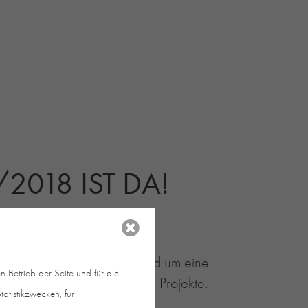
/2018 IST DA!
revitalisiertes Quartier rund um eine
 Betrieb der Seite und für die
d viele weitere spannende Projekte.
atistikzwecken, für