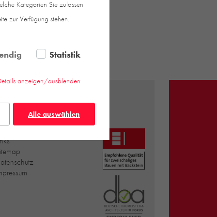
welche Kategorien Sie zulassen
eite zur Verfügung stehen.
endig
Statistik
Details anzeigen/ausblenden
INFO
Alle auswählen
nsprechpartner | Über uns
ownloads
inks
itemap
atenschutz
mpressum