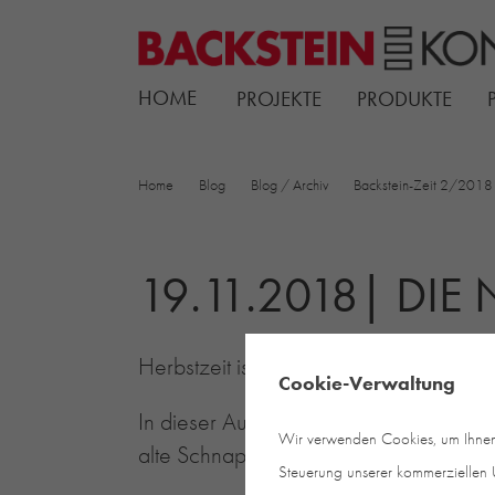
HOME
PROJEKTE
PRODUKTE
Home
Blog
Blog / Archiv
Backstein-Zeit 2/2018
19.11.2018| DIE
Herbstzeit ist Lesezeit … das kommt die
Cookie-Verwaltung
In dieser Ausgabe erwarten Sie ein kle
Wir verwenden Cookies, um Ihnen e
alte Schnapsbrennerei, der wahr gewor
Steuerung unserer kommerziellen U