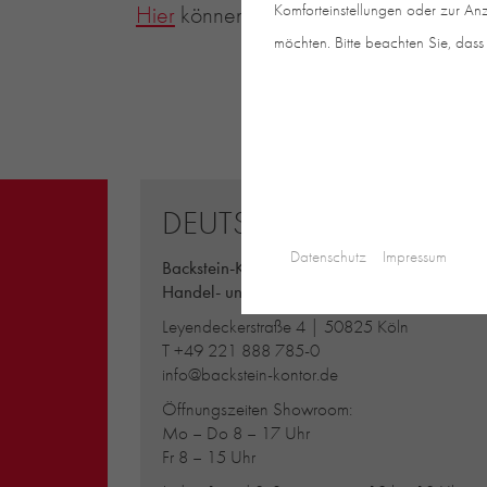
Hier
können Sie die Backstein-Zeit 2/
Komforteinstellungen oder zur Anz
möchten. Bitte beachten Sie, dass 
DEUTSCHLAND
Datenschutz
Impressum
Backstein-Kontor
Handel- und Service mit Tonbaustoffen Gmb
Leyendeckerstraße 4 | 50825 Köln
T
+49 221 888 785-0
info@backstein-kontor.de
Öffnungszeiten Showroom:
Mo – Do 8 – 17 Uhr
Fr 8 – 15 Uhr