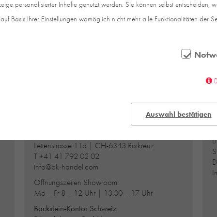
2018 herunterladen.
eige personalisierter Inhalte genutzt werden. Sie können selbst entscheiden, 
auf Basis Ihrer Einstellungen womöglich nicht mehr alle Funktionalitäten der S
Notw
SCHWEIZ
Auswahl bestätigen
Backstein-Kontor Schweiz
A
H
Handel GmbH
D
L
Lettenstrasse 11d | CH-6343 Rotkreuz
S
T
+41 41 792 02 02
D
info@bk-handel.com
I
Öffnungszeiten Showroom:
Mo – Fr 8 – 12 Uhr | 13.30 – 17 Uhr
Backstein-Kontor Schweiz