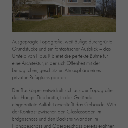
RE-USE-ZIEGEL
GLASUR-ZIEGEL
RE-USE-MÖRTEL
FASSADENPLANUNG (SCHWEIZ)
PRIVATKUNDEN
Ausgeprägte Topografie, weitläufige durchgrünte
ÜBER UNS
Grundstücke und ein fantastischer Ausblick – das
BLOG
Umfeld von Haus R bietet die perfekte Bühne für
eine Architektur, in der sich Offenheit mit der
behaglichen, geschützten Atmosphäre eines
privaten Refugiums paaren.
Der Baukörper entwickelt sich aus der Topografie
des Hangs. Eine breite, in das Gelände
eingebettete Auffahrt erschließt das Gebäude. Wie
der Kontrast zwischen den Glasfassaden im
Erdgeschoss und den Backsteinwänden im
Hanggeschoss und Obergeschoss bereits erahnen