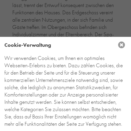
lässt, trennt der Entwurf konsequent zwischen den
Funktionen des Hauses. Das Erdgeschoss vereint
alle zentralen Nutzungen, in der sich Familie und
Gäste treffen. Im Obergeschoss befinden sich
Individualzimmer und der Elternbereich. Der Spa-
Bereich verbindet das Hanggeschoss mit dem
Cookie-Verwaltung
Schwimmbad auf Gartenebene.
Wir verwenden Cookies, um Ihnen ein optimales
Während im Erdgeschoss die großzügigen
Webseiten-Erlebnis zu bieten. Dazu zählen Cookies, die
Glasflächen für Offenheit und einen starken
für den Betrieb der Seite und für die Steuerung unserer
Außenbezug zum reizvollen Umfeld sorgen,
kommerziellen Unternehmensziele notwendig sind, sowie
umhüllen die sandfarben geschlämmten
solche, die lediglich zu anonymen Statistikzwecken, für
Backsteinwände schützend alle Bereiche, die nach
Komforteinstellungen oder zur Anzeige personalisierter
Privatsphäre verlangen. Fast scheinen die
Inhalte genutzt werden. Sie können selbst entscheiden,
mediterran und zugleich modern anmutenden
welche Kategorien Sie zulassen möchten. Bitte beachten
Backsteinkörper auf einem Sockel aus Glas zu
Sie, dass auf Basis Ihrer Einstellungen womöglich nicht
schweben. Backstein als Fassadenmaterial stand
mehr alle Funktionalitäten der Seite zur Verfügung stehen.
wegen seiner Beständigkeit und Nachhaltigkeit