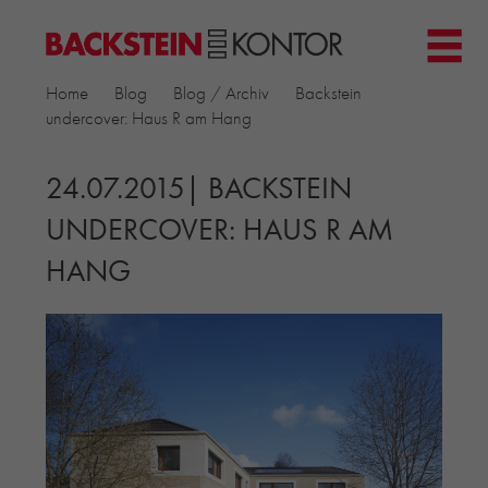
HOME
Home
Blog
Blog / Archiv
Backstein
PROJEKTE
undercover: Haus R am Hang
▼
GEWERBE & BÜRO
KIRCHEN
24.07.2015| BACKSTEIN
MEHRFAMILIENHÄUSER
UNDERCOVER: HAUS R AM
MUSEEN
HANG
EINFAMILIENHÄUSER
ÖFFENTLICHE BAUTEN
BILDUNG & FORSCHUNG
PRODUKTE
▼
RIEMCHENKOLLEKTIONEN TONWERK
ALLGEMEINE RIEMCHENKOLLEKTIONEN
PETERSEN TEGL
RECYCLING-ZIEGEL