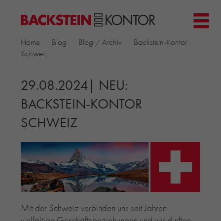
HOME
Home
Blog
Blog / Archiv
Backstein-Kontor
PROJEKTE
Schweiz
▼
GEWERBE & BÜRO
KIRCHEN
29.08.2024| NEU:
MEHRFAMILIENHÄUSER
BACKSTEIN-KONTOR
MUSEEN
SCHWEIZ
EINFAMILIENHÄUSER
ÖFFENTLICHE BAUTEN
BILDUNG & FORSCHUNG
PRODUKTE
▼
RIEMCHENKOLLEKTIONEN TONWERK
ALLGEMEINE RIEMCHENKOLLEKTIONEN
PETERSEN TEGL
Mit der Schweiz verbinden uns seit Jahren
vielfältige Geschäftsbeziehungen und wir durften
RECYCLING-ZIEGEL