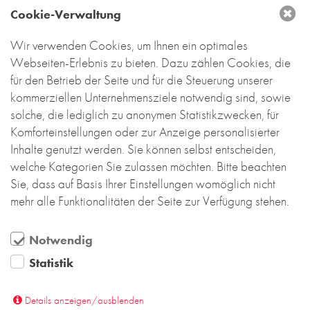
Die Backstein-Kontor Schweiz Dienstleistung
Cookie-Verwaltung
GmbH unterstützt unsere Kunden im Bereich der
Fassadenplanung und der zugehörigen
Wir verwenden Cookies, um Ihnen ein optimales
Ausschreibungen.
Webseiten-Erlebnis zu bieten. Dazu zählen Cookies, die
für den Betrieb der Seite und für die Steuerung unserer
Damit bieten wir für das Bauen mit Backstein alles
kommerziellen Unternehmensziele notwendig sind, sowie
aus einer Hand.
solche, die lediglich zu anonymen Statistikzwecken, für
Komforteinstellungen oder zur Anzeige personalisierter
Die Kontaktdaten und Ansprechpartner von
Inhalte genutzt werden. Sie können selbst entscheiden,
Backstein-Kontor Schweiz finden Sie
hier.
welche Kategorien Sie zulassen möchten. Bitte beachten
Sie, dass auf Basis Ihrer Einstellungen womöglich nicht
Zum Blog
mehr alle Funktionalitäten der Seite zur Verfügung stehen.
Notwendig
Statistik
DEUTSCHLAND
Details anzeigen/ausblenden