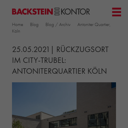
HOME
Home
Blog
Blog / Archiv
Antoniter Quartier,
PROJEKTE
Köln
▼
GEWERBE & BÜRO
KIRCHEN
25.05.2021| RÜCKZUGSORT
MEHRFAMILIENHÄUSER
IM CITY-TRUBEL:
MUSEEN
ANTONITERQUARTIER KÖLN
EINFAMILIENHÄUSER
ÖFFENTLICHE BAUTEN
BILDUNG & FORSCHUNG
PRODUKTE
▼
RIEMCHENKOLLEKTIONEN TONWERK
ALLGEMEINE RIEMCHENKOLLEKTIONEN
PETERSEN TEGL
RECYCLING-ZIEGEL