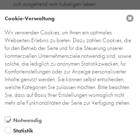
sich ausgehend vom trubeligen Leben
der Schildergasse über den einladenden
Cookie-Verwaltung
Kirchhof bis zum zentralen Antoniterhof
immer weiter beruhigt.
Wir verwenden Cookies, um Ihnen ein optimales
Webseiten-Erlebnis zu bieten. Dazu zählen Cookies, die
Der gesamte Baukörper steht im Dialog mit der
für den Betrieb der Seite und für die Steuerung unserer
Antoniterkirche. So auch die helle Ziegelfassade,
kommerziellen Unternehmensziele notwendig sind, sowie
die sich am warmen Naturstein der Kirche
solche, die lediglich zu anonymen Statistikzwecken, für
orientiert. Der Backstein unterstreicht ideal die
Komforteinstellungen oder zur Anzeige personalisierter
ruhige, wertige Atmosphäre dieses
Inhalte genutzt werden. Sie können selbst entscheiden,
innerstädtischen Rückzugsortes.
welche Kategorien Sie zulassen möchten. Bitte beachten
Weitere Infos und Fotos finden Sie
hier
.
Sie, dass auf Basis Ihrer Einstellungen womöglich nicht
mehr alle Funktionalitäten der Seite zur Verfügung stehen.
Notwendig
Statistik