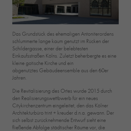
RE-USE-ZIEGEL
GLASUR-ZIEGEL
RE-USE-MÖRTEL
FASSADENPLANUNG (SCHWEIZ)
Das Grundstück des ehemaligen Antoniterordens
PRIVATKUNDEN
schlummerte lange kaum genutzt im Rücken der
Schildergasse, einer der belebtesten
ÜBER UNS
Einkaufsstraßen Kölns. Zuletzt beherbergte es eine
BLOG
kleine gotische Kirche und ein
abgenutztes Gebäudeensemble aus den 60er
Jahren.
Die Revitalisierung des Ortes wurde 2015 durch
den Realisierungswettbwerb für ein neues
Citykirchenzentrum eingeleitet, den das Kölner
Architekturbüro trint + kreuder d.n.a. gewann. Der
sich selbst zurücknehmende Entwurf sieht eine
fließende Abfolge städtischer Räume vor, die