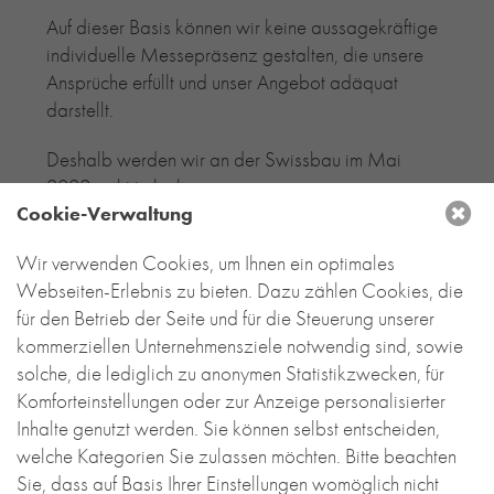
Auf dieser Basis können wir keine aussagekräftige
RE-USE-ZIEGEL
individuelle Messepräsenz gestalten, die unsere
GLASUR-ZIEGEL
Ansprüche erfüllt und unser Angebot adäquat
RE-USE-MÖRTEL
darstellt.
FASSADENPLANUNG (SCHWEIZ)
PRIVATKUNDEN
Deshalb werden wir an der Swissbau im Mai
ÜBER UNS
2022 nicht teilnehmen.
Cookie-Verwaltung
BLOG
Wir verwenden Cookies, um Ihnen ein optimales
Webseiten-Erlebnis zu bieten. Dazu zählen Cookies, die
für den Betrieb der Seite und für die Steuerung unserer
kommerziellen Unternehmensziele notwendig sind, sowie
DEUTSCHLAND
solche, die lediglich zu anonymen Statistikzwecken, für
Komforteinstellungen oder zur Anzeige personalisierter
Backstein-Kontor
Handel- und Service mit Tonbaustoffen
Inhalte genutzt werden. Sie können selbst entscheiden,
GmbH
welche Kategorien Sie zulassen möchten. Bitte beachten
Sie, dass auf Basis Ihrer Einstellungen womöglich nicht
Leyendeckerstraße 4 | 50825 Köln