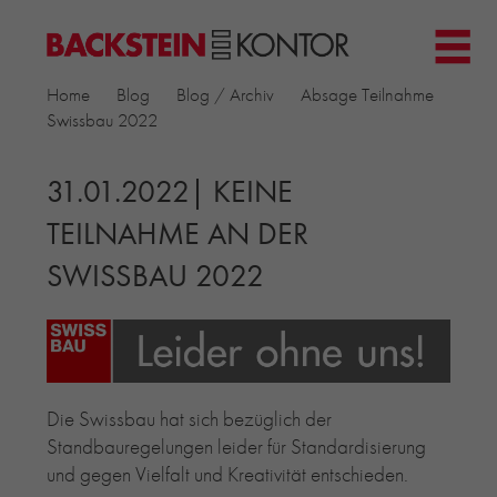
HOME
Home
Blog
Blog / Archiv
Absage Teilnahme
PROJEKTE
Swissbau 2022
▼
GEWERBE & BÜRO
KIRCHEN
31.01.2022| KEINE
MEHRFAMILIENHÄUSER
TEILNAHME AN DER
MUSEEN
SWISSBAU 2022
EINFAMILIENHÄUSER
ÖFFENTLICHE BAUTEN
BILDUNG & FORSCHUNG
PRODUKTE
▼
RIEMCHENKOLLEKTIONEN TONWERK
Die Swissbau hat sich bezüglich der
ALLGEMEINE RIEMCHENKOLLEKTIONEN
Standbauregelungen leider für Standardisierung
PETERSEN TEGL
und gegen Vielfalt und Kreativität entschieden.
RECYCLING-ZIEGEL