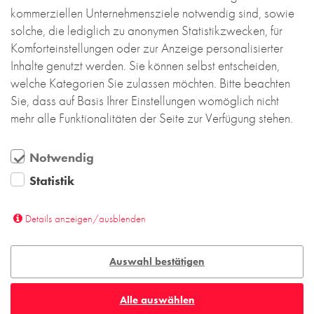
stranggezogene Stein die raue Optik jener Ziegel,
kommerziellen Unternehmensziele notwendig sind, sowie
die vor etwa hundert Jahren erstmals maschinell
solche, die lediglich zu anonymen Statistikzwecken, für
hergestellt wurden. Seine rote Farbe orientiert sich
Komforteinstellungen oder zur Anzeige personalisierter
am historischen Bestand. Die kaltgestoßene
Inhalte genutzt werden. Sie können selbst entscheiden,
Verarbeitung des Ziegels ohne Vermörtelung der
welche Kategorien Sie zulassen möchten. Bitte beachten
Kopffuge unterstreicht die dynamische, horizontale
Sie, dass auf Basis Ihrer Einstellungen womöglich nicht
Ausrichtung der Architektur.
mehr alle Funktionalitäten der Seite zur Verfügung stehen.
Das Volkstheater München setzt mit seiner
Notwendig
herausragenden gestalterischen Qualität hohe
Maßstäbe für die weitere Planung im neuen
Statistik
Quartier. Und es verkörpert den im Interview
formulierten Anspruch Prof. Arno Lederers: „... wir
Details anzeigen/ausblenden
müssen als Gesellschaft wieder dahin kommen,
dass unsere Häuser mehr als hundert Jahre
Auswahl bestätigen
bestehen.“ Dank exzellenter Architektur und einer
dauerhaften Ziegelfassade hat das Volkstheater
München dafür die besten Voraussetzungen.
Alle auswählen