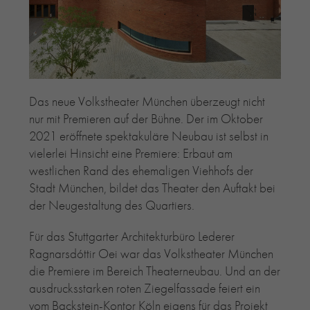
RE-USE-ZIEGEL
GLASUR-ZIEGEL
RE-USE-MÖRTEL
FASSADENPLANUNG (SCHWEIZ)
PRIVATKUNDEN
Das neue Volkstheater München überzeugt nicht
ÜBER UNS
nur mit Premieren auf der Bühne. Der im Oktober
BLOG
2021 eröffnete spektakuläre Neubau ist selbst in
vielerlei Hinsicht eine Premiere: Erbaut am
westlichen Rand des ehemaligen Viehhofs der
Stadt München, bildet das Theater den Auftakt bei
der Neugestaltung des Quartiers.
Für das Stuttgarter Architekturbüro Lederer
Ragnarsdóttir Oei war das Volkstheater München
die Premiere im Bereich Theaterneubau. Und an der
ausdrucksstarken roten Ziegelfassade feiert ein
vom Backstein-Kontor Köln eigens für das Projekt