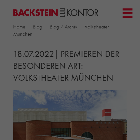
HOME
Home
Blog
Blog / Archiv
Volkstheater
PROJEKTE
München
▼
GEWERBE & BÜRO
KIRCHEN
18.07.2022| PREMIEREN DER
MEHRFAMILIENHÄUSER
BESONDEREN ART:
MUSEEN
VOLKSTHEATER MÜNCHEN
EINFAMILIENHÄUSER
ÖFFENTLICHE BAUTEN
BILDUNG & FORSCHUNG
PRODUKTE
▼
RIEMCHENKOLLEKTIONEN TONWERK
ALLGEMEINE RIEMCHENKOLLEKTIONEN
PETERSEN TEGL
RECYCLING-ZIEGEL