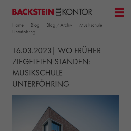
HOME
Home
Blog
Blog / Archiv
Musikschule
PROJEKTE
Unterföhring
▼
GEWERBE & BÜRO
KIRCHEN
16.03.2023| WO FRÜHER
MEHRFAMILIENHÄUSER
ZIEGELEIEN STANDEN:
MUSEEN
MUSIKSCHULE
EINFAMILIENHÄUSER
ÖFFENTLICHE BAUTEN
UNTERFÖHRING
BILDUNG & FORSCHUNG
PRODUKTE
▼
RIEMCHENKOLLEKTIONEN TONWERK
ALLGEMEINE RIEMCHENKOLLEKTIONEN
PETERSEN TEGL
RECYCLING-ZIEGEL