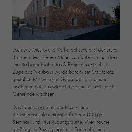
RE-USE-ZIEGEL
GLASUR-ZIEGEL
RE-USE-MÖRTEL
FASSADENPLANUNG (SCHWEIZ)
PRIVATKUNDEN
ÜBER UNS
Die neue Musik- und Volkshochschule ist der erste
Baustein der „Neuen Mitte“ von Unterföhring, die in
BLOG
unmittelbarer Nähe des S-Bahnhofs entsteht. Im
Zuge des Neubaus wurde bereits ein Stadtplatz
gestaltet. Mit weiteren Gebäuden und einem
modernen Rathaus wird hier das neue Zentrum der
Gemeinde wachsen.
Das Raumprogramm der Musik- und
Volkshochschule umfasst auf über 7.000 qm
Seminar- und Musikübungsräume, Werkräume,
großzügige Bewegungs- und Tanzsäle, eine