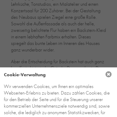
Lehrküche, Tonstudios, ein Malatelier und einen
Konzertsaal für 200 Zuhörer. Bei der Gestaltung
des Neubaus spielen Ziegel eine große Rolle.
Sowohl die Außenfassade als auch der helle,
zweiseitig belichtete Flur haben ein Backstein-Kleid
in einem lebhaften Farbmix erhalten. Dieses
spiegelt das bunte Leben im Inneren des Hauses
ganz wunderbar wider.
Aber die Entscheidung für Backstein hat auch ganz
handfeste historische Gründe. Denn wo heute Dax-
und Medienkonzerne residieren, gab es in
Cookie-Verwaltung
Unterföhring früher viele Ziegeleien. Diesen bei
Wir verwenden Cookies, um Ihnen ein optimales
vielen Einwohnern noch präsenten Aspekt der
Webseiten-Erlebnis zu bieten. Dazu zählen Cookies, die
Ortsgeschichte greift die Musik- und
für den Betrieb der Seite und für die Steuerung unserer
Volkshochschule mit ihrer Materialwahl
kommerziellen Unternehmensziele notwendig sind, sowie
auf. Überhaupt erinnert das Gebäude mit seinen
solche, die lediglich zu anonymen Statistikzwecken, für
Sheddächern und der Ziegelfassade stark an eine