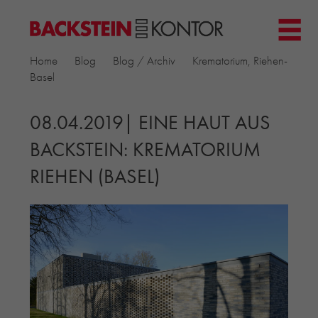
HOME
Home
Blog
Blog / Archiv
Krematorium, Riehen-
PROJEKTE
Basel
▼
GEWERBE & BÜRO
KIRCHEN
08.04.2019| EINE HAUT AUS
MEHRFAMILIENHÄUSER
BACKSTEIN: KREMATORIUM
MUSEEN
RIEHEN (BASEL)
EINFAMILIENHÄUSER
ÖFFENTLICHE BAUTEN
BILDUNG & FORSCHUNG
PRODUKTE
▼
RIEMCHENKOLLEKTIONEN TONWERK
ALLGEMEINE RIEMCHENKOLLEKTIONEN
PETERSEN TEGL
RECYCLING-ZIEGEL