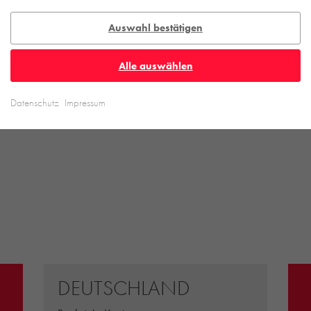
natürlichen Umgebung. Nach innen entmischt sich
die Fügung der Backsteine, die Oberflächen
Auswahl bestätigen
werden ruhiger und solider. Die gewählten
Materialien sind schwer und unbehandelt. Wie die
Alle auswählen
Räume selbst sollen sie Halt und Fassung geben.
Datenschutz
Impressum
Weitere Fotos und Informationen finden Sie
hier.
DEUTSCHLAND