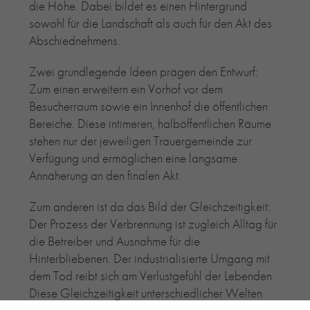
die Höhe. Dabei bildet es einen Hintergrund
sowohl für die Landschaft als auch für den Akt des
Abschiednehmens.
Zwei grundlegende Ideen prägen den Entwurf:
Zum einen erweitern ein Vorhof vor dem
Besucherraum sowie ein Innenhof die öffentlichen
Bereiche. Diese intimeren, halböffentlichen Räume
stehen nur der jeweiligen Trauergemeinde zur
Verfügung und ermöglichen eine langsame
Annäherung an den finalen Akt.
Zum anderen ist da das Bild der Gleichzeitigkeit:
Der Prozess der Verbrennung ist zugleich Alltag für
die Betreiber und Ausnahme für die
Hinterbliebenen. Der industrialisierte Umgang mit
dem Tod reibt sich am Verlustgefühl der Lebenden.
Diese Gleichzeitigkeit unterschiedlicher Welten