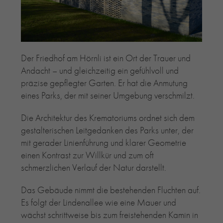
RE-USE-ZIEGEL
GLASUR-ZIEGEL
RE-USE-MÖRTEL
FASSADENPLANUNG (SCHWEIZ)
Der Friedhof am Hörnli ist ein Ort der Trauer und
PRIVATKUNDEN
Andacht – und gleichzeitig ein gefühlvoll und
präzise gepflegter Garten. Er hat die Anmutung
ÜBER UNS
eines Parks, der mit seiner Umgebung verschmilzt.
BLOG
Die Architektur des Krematoriums ordnet sich dem
gestalterischen Leitgedanken des Parks unter, der
mit gerader Linienführung und klarer Geometrie
einen Kontrast zur Willkür und zum oft
schmerzlichen Verlauf der Natur darstellt.
Das Gebäude nimmt die bestehenden Fluchten auf.
Es folgt der Lindenallee wie eine Mauer und
wächst schrittweise bis zum freistehenden Kamin in