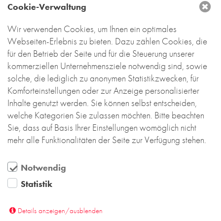
wird auf mehreren Ebenen um- und in Beziehung
Cookie-Verwaltung
gesetzt.
Wir verwenden Cookies, um Ihnen ein optimales
So besteht das Gebäude im Grundriss aus zwei
Webseiten-Erlebnis zu bieten. Dazu zählen Cookies, die
Sequenzen: der Raumfolge der öffentlichen Räume
für den Betrieb der Seite und für die Steuerung unserer
und den parallel dazu liegenden betrieblichen
kommerziellen Unternehmensziele notwendig sind, sowie
Räumen. Dabei bildet der Ofenraum den
solche, die lediglich zu anonymen Statistikzwecken, für
Schnittpunkt. Der überhöhte Raum ist geprägt durch
Komforteinstellungen oder zur Anzeige personalisierter
das vorspringende Technikdach und das sich
Inhalte genutzt werden. Sie können selbst entscheiden,
gegen den Himmel öffnende Hauptfenster.
welche Kategorien Sie zulassen möchten. Bitte beachten
Sie, dass auf Basis Ihrer Einstellungen womöglich nicht
Das Gebäude besteht aus Beton und Backstein –
mehr alle Funktionalitäten der Seite zur Verfügung stehen.
einem Skelett und einer Haut. Die Backstein-Haut
spannt sich um das Gebäude und öffnet sich, um
Licht und Luft einzulassen. Diese Haut definiert eine
Notwendig
Grenze, die offen und geschlossen zugleich ist.
Statistik
Nach außen ist der Backstein gemischt und im
Verlauf von unten zunehmend heller verlegt.
Details anzeigen/ausblenden
Dadurch verschmilzt das Gebäude stärker mit der