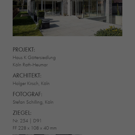
RE-USE-ZIEGEL
GLASUR-ZIEGEL
RE-USE-MÖRTEL
FASSADENPLANUNG (SCHWEIZ)
PRIVATKUNDEN
PROJEKT:
ÜBER UNS
Haus K Göttersiedlung
BLOG
Köln Rath-Heumar
ARCHITEKT:
Holger Kirsch, Köln
FOTOGRAF:
Stefan Schilling, Köln
ZIEGEL:
Nr. 254 | D91
FF 228 x 108 x 40 mm