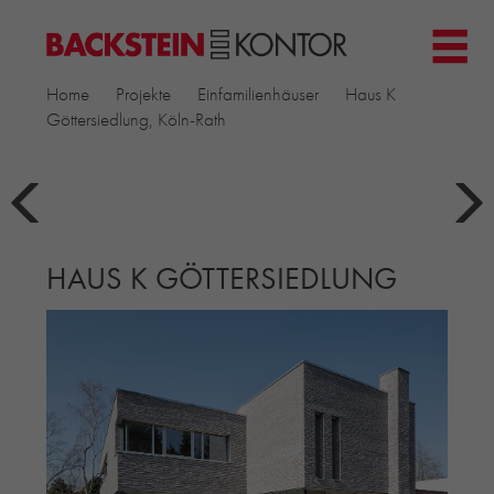
HOME
Home
Projekte
Einfamilienhäuser
Haus K
PROJEKTE
Göttersiedlung, Köln-Rath
GEWERBE & BÜRO
KIRCHEN
MEHRFAMILIENHÄUSER
MUSEEN
HAUS K GÖTTERSIEDLUNG
EINFAMILIENHÄUSER
ÖFFENTLICHE BAUTEN
BILDUNG & FORSCHUNG
PRODUKTE
▼
RIEMCHENKOLLEKTIONEN TONWERK
ALLGEMEINE RIEMCHENKOLLEKTIONEN
PETERSEN TEGL
RECYCLING-ZIEGEL