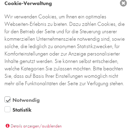
Pfeilerteilen. Die Elemente sind in jedem Geschoss
Cookie-Verwaltung
versetzt angeordnet, so dass ein lebendiges,
Wir verwenden Cookies, um Ihnen ein optimales
abwechslungsreiches Fassadenbild entsteht.
Webseiten-Erlebnis zu bieten. Dazu zählen Cookies, die
Ebenfalls verklinkerte Deckenstreifen verleihen dem
für den Betrieb der Seite und für die Steuerung unserer
Gebäude eine horizontale Gliederung.
kommerziellen Unternehmensziele notwendig sind, sowie
Der vom Bauherren favorisierte dunkel verfugte,
solche, die lediglich zu anonymen Statistikzwecken, für
anthrazitfarbene Klinker in Kombination mit den
Komforteinstellungen oder zur Anzeige personalisierter
Aluminiumblechen und anthrazitfarbenen Fenstern
Inhalte genutzt werden. Sie können selbst entscheiden,
beweist wieder einmal, dass Backstein und
welche Kategorien Sie zulassen möchten. Bitte beachten
moderner urbaner Chic perfekt zusammenpassen.
Sie, dass auf Basis Ihrer Einstellungen womöglich nicht
mehr alle Funktionalitäten der Seite zur Verfügung stehen.
Notwendig
Statistik
DEUTSCHLAND
Details anzeigen/ausblenden
Backstein-Kontor