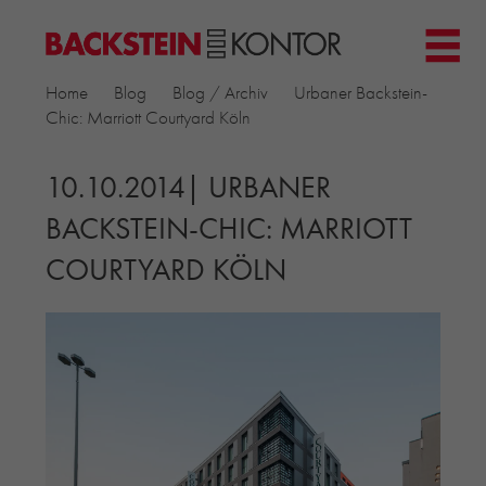
HOME
Home
Blog
Blog / Archiv
Urbaner Backstein-
PROJEKTE
Chic: Marriott Courtyard Köln
▼
GEWERBE & BÜRO
KIRCHEN
10.10.2014| URBANER
MEHRFAMILIENHÄUSER
BACKSTEIN-CHIC: MARRIOTT
MUSEEN
COURTYARD KÖLN
EINFAMILIENHÄUSER
ÖFFENTLICHE BAUTEN
BILDUNG & FORSCHUNG
PRODUKTE
▼
RIEMCHENKOLLEKTIONEN TONWERK
ALLGEMEINE RIEMCHENKOLLEKTIONEN
PETERSEN TEGL
RECYCLING-ZIEGEL