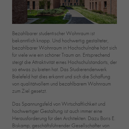
RE-USE-ZIEGEL
GLASUR-ZIEGEL
RE-USE-MÖRTEL
FASSADENPLANUNG (SCHWEIZ)
Bezahlbarer studentischer Wohnraum ist
PRIVATKUNDEN
bekanntlich knapp. Und hochwertig gestalteter,
bezahlbarer Wohnraum in Hochschulnähe hört sich
ÜBER UNS
für viele wie ein schöner Traum an. Entsprechend
BLOG
steigt die Attraktivität eines Hochschulstandorts, der
so etwas zu bieten hat. Das Studierendenwerk
Bielefeld hat dies erkannt und sich die Schaffung
von qualitätvollem und bezahlbarem Wohnraum
zum Ziel gesetzt.
Das Spannungsfeld von Wirtschaftlichkeit und
hochwertiger Gestaltung ist auch immer eine
Herausforderung für den Architekten. Dazu Boris E.
Biskamp, geschäftsführender Gesellschafter von