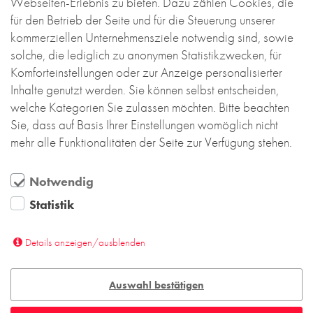
Webseiten-Erlebnis zu bieten. Dazu zählen Cookies, die
das Ensemble als Einheit wirken lässt.
für den Betrieb der Seite und für die Steuerung unserer
kommerziellen Unternehmensziele notwendig sind, sowie
Die für den Architekten sehr wesentliche Frage der
solche, die lediglich zu anonymen Statistikzwecken, für
Materialwahl wurde in enger Zusammenarbeit mit
Komforteinstellungen oder zur Anzeige personalisierter
dem Backstein-Kontor gelöst. Im Zuge eines
Inhalte genutzt werden. Sie können selbst entscheiden,
umfangreichen Bemusterungsprozesses erwies sich
welche Kategorien Sie zulassen möchten. Bitte beachten
letztlich ein rötlich heller Wasserstrich-Ziegel mit
Sie, dass auf Basis Ihrer Einstellungen womöglich nicht
handwerklicher Anmutung als genau das, was den
mehr alle Funktionalitäten der Seite zur Verfügung stehen.
Architekten für ihre Fassadenwirkung vorschwebte.
Die teilweise Ton in Ton ausgeführten und teilweise
farblich differenzierten Fugen vervollständigen das
Notwendig
Farbkonzept.
Statistik
Beim Blick auf die fertige Anlage wird jeder
Details anzeigen/ausblenden
bestätigen: Die Aufgabe, wertigen und gleichzeitig
bezahlbaren Wohnraum zu schaffen, wurde hier
hervorragend gelöst. Einen wichtigen Beitrag
Auswahl bestätigen
leisten dazu die sorgfältig gestalteten