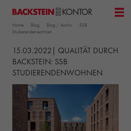
HOME
Home
Blog
Blog / Archiv
SSB
PROJEKTE
Studierendenwohnen
▼
GEWERBE & BÜRO
KIRCHEN
15.03.2022| QUALITÄT DURCH
MEHRFAMILIENHÄUSER
BACKSTEIN: SSB
MUSEEN
STUDIERENDENWOHNEN
EINFAMILIENHÄUSER
ÖFFENTLICHE BAUTEN
BILDUNG & FORSCHUNG
PRODUKTE
▼
RIEMCHENKOLLEKTIONEN TONWERK
ALLGEMEINE RIEMCHENKOLLEKTIONEN
PETERSEN TEGL
RECYCLING-ZIEGEL