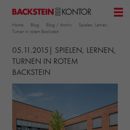
HOME
Home
Blog
Blog / Archiv
Spielen, Lernen,
PROJEKTE
Turnen in rotem Backstein
▼
GEWERBE & BÜRO
KIRCHEN
05.11.2015| SPIELEN, LERNEN,
MEHRFAMILIENHÄUSER
TURNEN IN ROTEM
MUSEEN
BACKSTEIN
EINFAMILIENHÄUSER
ÖFFENTLICHE BAUTEN
BILDUNG & FORSCHUNG
PRODUKTE
▼
RIEMCHENKOLLEKTIONEN TONWERK
ALLGEMEINE RIEMCHENKOLLEKTIONEN
PETERSEN TEGL
RECYCLING-ZIEGEL