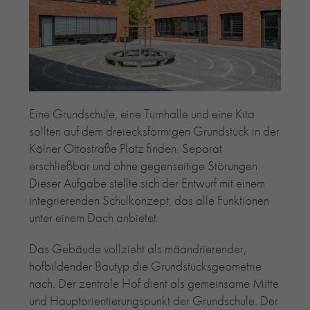
RE-USE-ZIEGEL
GLASUR-ZIEGEL
RE-USE-MÖRTEL
FASSADENPLANUNG (SCHWEIZ)
PRIVATKUNDEN
Eine Grundschule, eine Turnhalle und eine Kita
ÜBER UNS
sollten auf dem dreiecksförmigen Grundstück in der
BLOG
Kölner Ottostraße Platz finden. Separat
erschließbar und ohne gegenseitige Störungen.
Dieser Aufgabe stellte sich der Entwurf mit einem
integrierenden Schulkonzept, das alle Funktionen
unter einem Dach anbietet.
Das Gebäude vollzieht als mäandrierender,
hofbildender Bautyp die Grundstücksgeometrie
nach. Der zentrale Hof dient als gemeinsame Mitte
und Hauptorientierungspunkt der Grundschule. Der