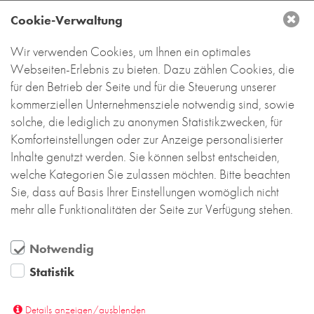
Innenhof, die Sporthalle und die Innenflure der
Cookie-Verwaltung
Grundschule sind erweiterte Lernbereiche und hell,
freundlich und wertig gestaltet. Das Forum wird
Wir verwenden Cookies, um Ihnen ein optimales
über eine Lichtkuppelkonstruktion natürlich
Webseiten-Erlebnis zu bieten. Dazu zählen Cookies, die
beleuchtet. Die warmroten Ziegel der
für den Betrieb der Seite und für die Steuerung unserer
Außenfassade finden sich auch im Innenbereich
kommerziellen Unternehmensziele notwendig sind, sowie
wieder, wo sie mit hell gestrichenen, ruhigen
solche, die lediglich zu anonymen Statistikzwecken, für
Wandflächen kontrastieren. In diesem schulischen
Komforteinstellungen oder zur Anzeige personalisierter
Umfeld punktet Backstein mit vielen Vorteilen: Er ist
Inhalte genutzt werden. Sie können selbst entscheiden,
robust, langlebig und wartungsfrei und verleiht dem
welche Kategorien Sie zulassen möchten. Bitte beachten
Gebäude gleichzeitig Wertigkeit und
Sie, dass auf Basis Ihrer Einstellungen womöglich nicht
Geborgenheit.
mehr alle Funktionalitäten der Seite zur Verfügung stehen.
Notwendig
Statistik
DEUTSCHLAND
Details anzeigen/ausblenden