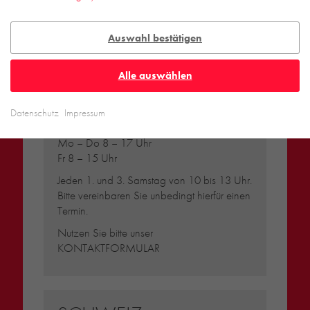
Backstein-Kontor
Handel- und Service mit Tonbaustoffen
Auswahl bestätigen
GmbH
Leyendeckerstraße 4 | 50825 Köln
Alle auswählen
T
+49 221 888 785-0
info@backstein-kontor.de
Datenschutz
Impressum
Öffnungszeiten Showroom:
Mo – Do 8 – 17 Uhr
Fr 8 – 15 Uhr
Jeden 1. und 3. Samstag von 10 bis 13 Uhr.
Bitte vereinbaren Sie unbedingt hierfür einen
Termin.
Nutzen Sie bitte unser
KONTAKTFORMULAR