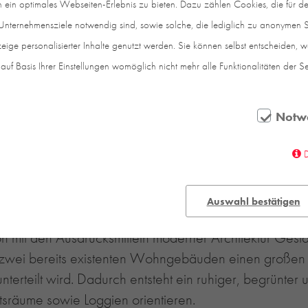
in optimales Webseiten-Erlebnis zu bieten. Dazu zählen Cookies, die für den
nternehmensziele notwendig sind, sowie solche, die lediglich zu anonymen St
eige personalisierter Inhalte genutzt werden. Sie können selbst entscheiden, 
auf Basis Ihrer Einstellungen womöglich nicht mehr alle Funktionalitäten der S
Notw
m Zentrum von Winterthur ein attraktives Wohnquartier m
es städtebaulich sensiblen Gebiets hinter dem Wintert
elte man die Vision einer großstädtischen Blockrand
Auswahl bestätigen
n mit den Ausdrucksmitteln moderner Architektur Gesta
zwei bereits existenten Wohngebäuden einen großen s
erteilt wird. Dadurch entsteht ein ruhiger, begrünter 
sräume sowie Loggien orientieren.