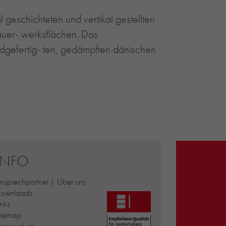
 geschichteten und vertikal gestellten
uer- werksflächen. Das
ndgefertig- ten, gedämpften dänischen
INFO
nsprechpartner | Über uns
ownloads
inks
itemap
atenschutz