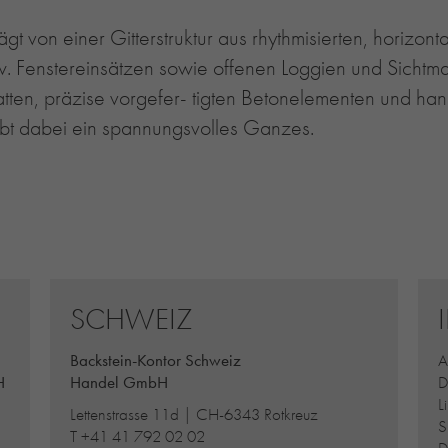
 von einer Gitterstruktur aus rhythmisierten, horizontal
 Fenstereinsätzen sowie offenen Loggien und Sichtma
tten, präzise vorgefer- tigten Betonelementen und ha
bt dabei ein spannungsvolles Ganzes.
SCHWEIZ
Backstein-Kontor Schweiz
A
H
Handel GmbH
D
L
Lettenstrasse 11d | CH-6343 Rotkreuz
S
T
+41 41 792 02 02
D