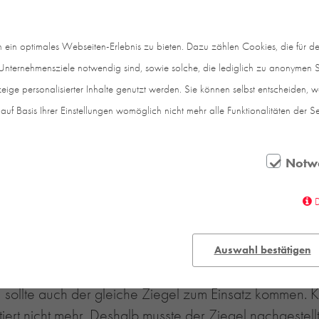
in optimales Webseiten-Erlebnis zu bieten. Dazu zählen Cookies, die für den
nternehmensziele notwendig sind, sowie solche, die lediglich zu anonymen St
eige personalisierter Inhalte genutzt werden. Sie können selbst entscheiden, 
auf Basis Ihrer Einstellungen womöglich nicht mehr alle Funktionalitäten der S
Notw
esign und Architektur. Beim Neubau in der Stuttgarter
ndung das heterogene Umfeld beruhigen und aufwerten.
ürogebäude befindet, und orientiert sich hinsichtlich 
Auswahl bestätigen
 sollte auch der gleiche Ziegel zum Einsatz kommen. 
istiert nicht mehr. Deshalb musste der Ziegel nachgest