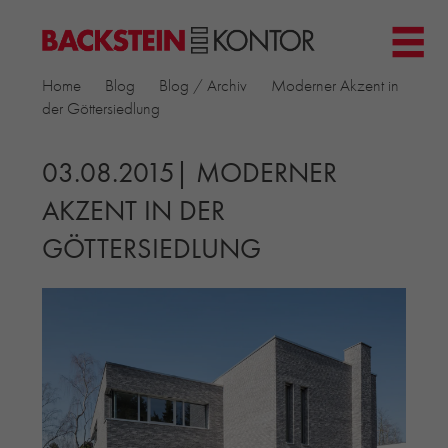
HOME
Home
Blog
Blog / Archiv
Moderner Akzent in
PROJEKTE
der Göttersiedlung
▼
GEWERBE & BÜRO
KIRCHEN
03.08.2015| MODERNER
MEHRFAMILIENHÄUSER
AKZENT IN DER
MUSEEN
GÖTTERSIEDLUNG
EINFAMILIENHÄUSER
ÖFFENTLICHE BAUTEN
BILDUNG & FORSCHUNG
PRODUKTE
▼
RIEMCHENKOLLEKTIONEN TONWERK
ALLGEMEINE RIEMCHENKOLLEKTIONEN
PETERSEN TEGL
RECYCLING-ZIEGEL