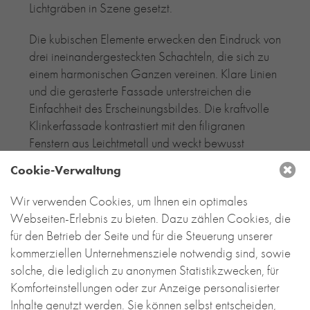
Lichtgräben in Szene gesetzt.
Die kubischen Elemente erwecken den Eindruck von
drei ineinandergesteckten Schachteln, die sich zu
einem harmonischen Ganzen vereinen. Klare Linien
und die gerasterte Fassade unterstreichen die
Einfachheit des Erscheinungsbildes. Die kraftvolle
Klinkerfassade kontrastiert mit den filigranen
Fenstern aus Leichtmetall und weckt bewusst
Assoziationen an die klassische Moderne.
Cookie-Verwaltung
Zentrales Anliegen des Entwurfs war es, einen
Wir verwenden Cookies, um Ihnen ein optimales
engen räumlichen Bezug zwischen innen und außen
Webseiten-Erlebnis zu bieten. Dazu zählen Cookies, die
herzustellen. Dies gelingt durch großzügige
für den Betrieb der Seite und für die Steuerung unserer
Fensteröffnungen am Ende sämtlicher Blick- und
kommerziellen Unternehmensziele notwendig sind, sowie
Wegebeziehungen im Gebäude. Die Materialien
solche, die lediglich zu anonymen Statistikzwecken, für
sind auf wenige Elemente reduziert und bewusst
Komforteinstellungen oder zur Anzeige personalisierter
zurückhaltend gewählt. Ziegel, Betonwerkstein und
Inhalte genutzt werden. Sie können selbst entscheiden,