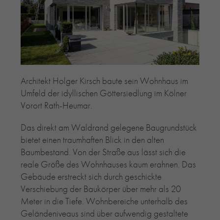
RE-USE-ZIEGEL
GLASUR-ZIEGEL
RE-USE-MÖRTEL
FASSADENPLANUNG (SCHWEIZ)
PRIVATKUNDEN
Architekt Holger Kirsch baute sein Wohnhaus im
ÜBER UNS
Umfeld der idyllischen Göttersiedlung im Kölner
BLOG
Vorort Rath-Heumar.
Das direkt am Waldrand gelegene Baugrundstück
bietet einen traumhaften Blick in den alten
Baumbestand. Von der Straße aus lässt sich die
reale Größe des Wohnhauses kaum erahnen. Das
Gebäude erstreckt sich durch geschickte
Verschiebung der Baukörper über mehr als 20
Meter in die Tiefe. Wohnbereiche unterhalb des
Geländeniveaus sind über aufwendig gestaltete