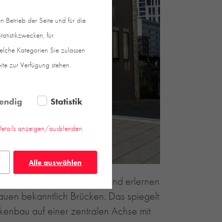
 Betrieb der Seite und für die
atistikzwecken, für
welche Kategorien Sie zulassen
eite zur Verfügung stehen.
endig
Statistik
Details anzeigen/ausblenden
Alle auswählen
r werden bilingual betreut und erlernen
auen bekanntlich Brücken. Das spiegelt
ückenbau auf einer zentralen Achse mit