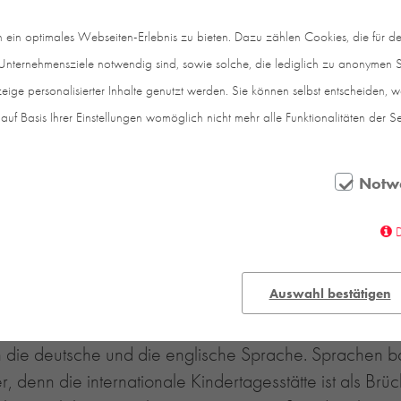
in optimales Webseiten-Erlebnis zu bieten. Dazu zählen Cookies, die für den
nternehmensziele notwendig sind, sowie solche, die lediglich zu anonymen St
eige personalisierter Inhalte genutzt werden. Sie können selbst entscheiden, 
auf Basis Ihrer Einstellungen womöglich nicht mehr alle Funktionalitäten der S
Notw
Auswahl bestätigen
atz ist in vieler Hinsicht etwas Besonderes: Die Kinde
an die deutsche und die englische Sprache. Sprachen b
er, denn die internationale Kindertagesstätte ist als Br