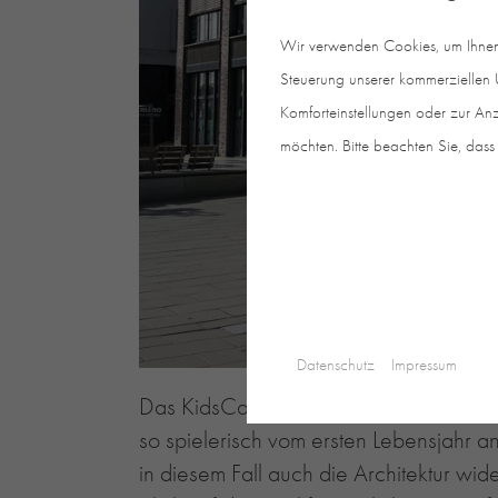
Wir verwenden Cookies, um Ihnen e
Steuerung unserer kommerziellen U
Komforteinstellungen oder zur Anz
möchten. Bitte beachten Sie, dass 
Datenschutz
Impressum
Das KidsCamp am Frankfurter Tel-Aviv-Pl
so spielerisch vom ersten Lebensjahr 
in diesem Fall auch die Architektur wid