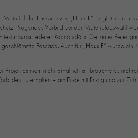
nde Material der Fassade von „Haus E“. Er gibt in Fo
Schutz. Prägendes Vorbild bei der Materialauswahl war
rchitekturbüros Lederer Ragnarsdóttir Oei unter Beteili
ie geschlämmte Fassade. Auch für „Haus E“ wurde ein
 Projektes nicht mehr erhältlich ist, brauchte es mehr
rbildes zu erhalten – am Ende mit Erfolg und zur Zufr