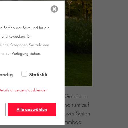
 Betrieb der Seite und für die
atistikzwecken, für
welche Kategorien Sie zulassen
eite zur Verfügung stehen.
endig
Statistik
Details anzeigen/ausblenden
en Alb. Man nähert sich dem Gebäude
. Es liegt quer zum Hang und ruht auf
Alle auswählen
he Glasschiebetüren von zwei Seiten
ehbaren Freibereich mit Schwimmbad,