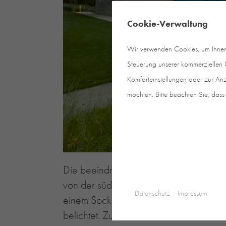
Cookie-Verwaltung
Wir verwenden Cookies, um Ihnen e
Steuerung unserer kommerziellen U
Komforteinstellungen oder zur Anz
möchten. Bitte beachten Sie, dass 
Die beeindruckende Villa „Haus E“ li
von der südlichen Seite am Fuß einer 
Datenschutz
Impressum
einem Sockel, der Garage und Nebenr
belichtet. Zur Südseite hin öffnen sie