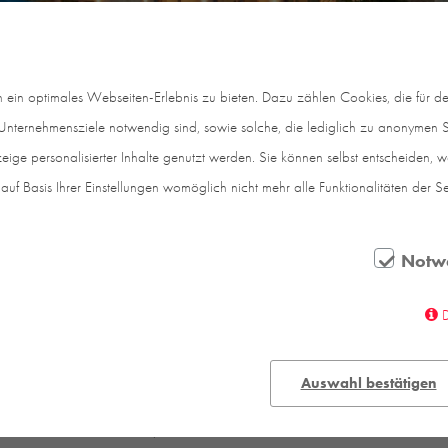
in optimales Webseiten-Erlebnis zu bieten. Dazu zählen Cookies, die für den
nternehmensziele notwendig sind, sowie solche, die lediglich zu anonymen St
eige personalisierter Inhalte genutzt werden. Sie können selbst entscheiden, 
auf Basis Ihrer Einstellungen womöglich nicht mehr alle Funktionalitäten der S
Notw
egt auf einem naturnahen Anwesen in der Schwäbisch
steilen Wiese, die im Norden an einem Waldsaum endet
Auswahl bestätigen
äume aufnimmt. Das Wohngeschoss wird über raumho
 sich auf einen Balkon, nach Norden zu dem nicht eins