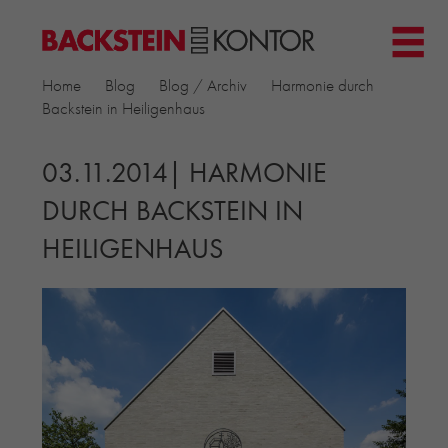
HOME
Home
Blog
Blog / Archiv
Harmonie durch
PROJEKTE
Backstein in Heiligenhaus
▼
GEWERBE & BÜRO
KIRCHEN
03.11.2014| HARMONIE
MEHRFAMILIENHÄUSER
DURCH BACKSTEIN IN
MUSEEN
HEILIGENHAUS
EINFAMILIENHÄUSER
ÖFFENTLICHE BAUTEN
BILDUNG & FORSCHUNG
PRODUKTE
▼
RIEMCHENKOLLEKTIONEN TONWERK
ALLGEMEINE RIEMCHENKOLLEKTIONEN
PETERSEN TEGL
RECYCLING-ZIEGEL