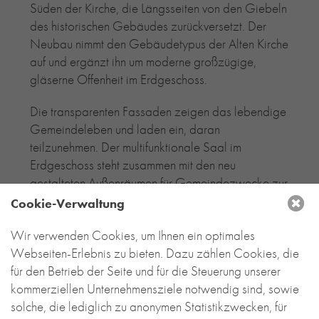
Süden der Kirche, die Längsseiten von den Giebeln
des historischen Gebäudes zurückversetzt. Der
Neubau nimmt den Gebäudetypus der Alten Kirche
auf und ergänzt ihn um moderne großzügige,
gläserne Offenheit im Erdgeschoss.
Die transparenten Fassaden zeigen das lebendige
Gemeindeleben und laden ein, daran
teilzunehmen. Der multifunktionale Saal im
Erdgeschoss steht zusammen mit den neu
gestalteten Außenräumen für Gemeindezwecke zur
Verfügung. Zu besonderen Anlässen lassen sich die
Cookie-Verwaltung
Fassaden mittels großflächiger Schiebeelemente
Wir verwenden Cookies, um Ihnen ein optimales
öffnen. Im Obergeschoss befindet sich die
Webseiten-Erlebnis zu bieten. Dazu zählen Cookies, die
Verwaltung. Eine Ausbaureserve und Platz für
für den Betrieb der Seite und für die Steuerung unserer
Haustechnik bietet das momentan noch
kommerziellen Unternehmensziele notwendig sind, sowie
unausgebaute Satteldach.
solche, die lediglich zu anonymen Statistikzwecken, für