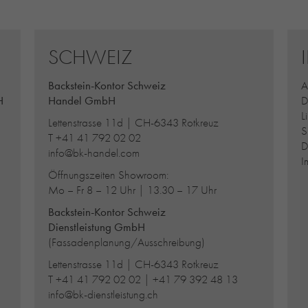
SCHWEIZ
Backstein-Kontor Schweiz
A
H
Handel GmbH
D
L
Lettenstrasse 11d | CH-6343 Rotkreuz
S
T
+41 41 792 02 02
D
info@bk-handel.com
I
Öffnungszeiten Showroom:
Mo – Fr 8 – 12 Uhr | 13.30 – 17 Uhr
Backstein-Kontor Schweiz
Dienstleistung GmbH
(Fassadenplanung/Ausschreibung)
Lettenstrasse 11d | CH-6343 Rotkreuz
T
+41 41 792 02 02
|
+41 79 392 48 13
info@bk-dienstleistung.ch