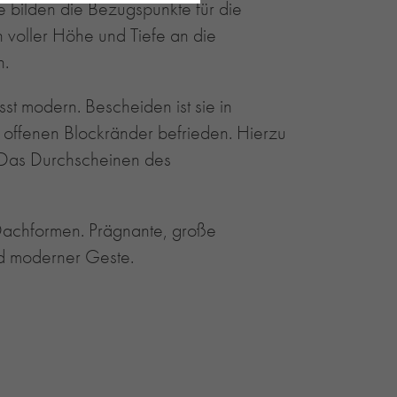
bilden die Bezugspunkte für die
 voller Höhe und Tiefe an die
n.
st modern. Bescheiden ist sie in
e offenen Blockränder befrieden. Hierzu
Das Durchscheinen des
 Dachformen. Prägnante, große
nd moderner Geste.