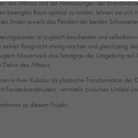
ten des Altbaus und die Abmessungen der Brandwände 
n beengten Raum optimal zu nutzen, lehnen sie sich in
ien Enden jeweils das Pendant der beiden Schauseite
terungsbauten ist zugleich bescheiden und selbstbewus
u seinen Rang nicht streitig machen und gleichzeitig di
fugtem Mauerwerk das Sandgrau der Umgebung auf. 
m Dekor des Altbaus.
en in ihrer Kubatur als plastische Transformation der
 mit Fensterbandmustern, vermitteln zwischen Umfeld u
mationen zu diesem Projekt.