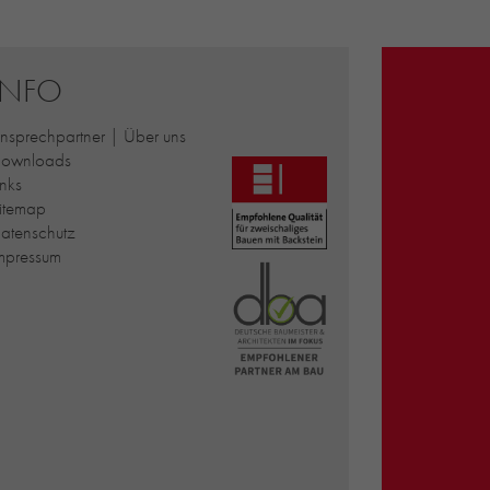
INFO
nsprechpartner | Über uns
ownloads
inks
itemap
atenschutz
mpressum