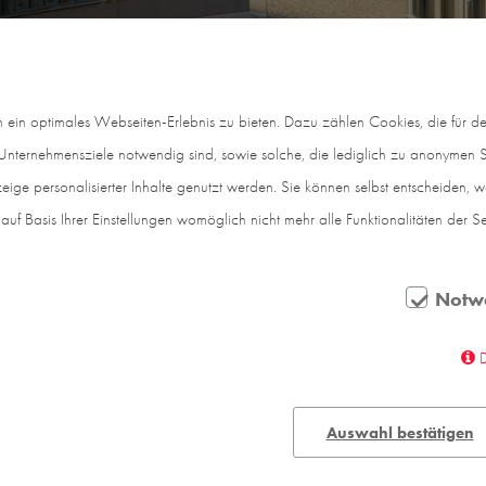
in optimales Webseiten-Erlebnis zu bieten. Dazu zählen Cookies, die für den
nternehmensziele notwendig sind, sowie solche, die lediglich zu anonymen St
eige personalisierter Inhalte genutzt werden. Sie können selbst entscheiden, 
auf Basis Ihrer Einstellungen womöglich nicht mehr alle Funktionalitäten der S
Notw
chule ist ein Prachtstück aus der Kaiserzeit – in würd
arsien. Sein Kompositionsprinzip ist, bedingt durch die
Auswahl bestätigen
lockränder zu beiden Seiten des Altbaus enden abru